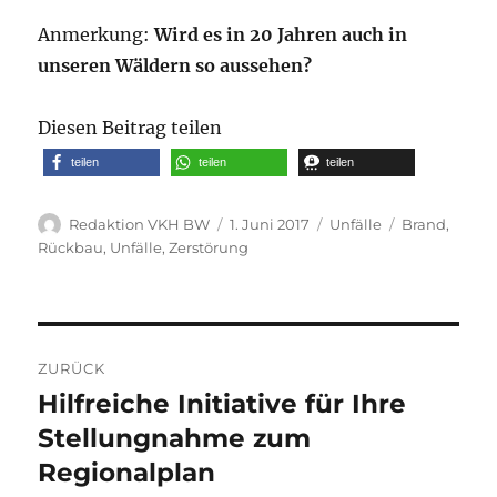
Anmerkung:
Wird es in 20 Jahren auch in
unseren Wäldern so aussehen?
Diesen Beitrag teilen
teilen
teilen
teilen
Autor
Veröffentlicht
Kategorien
Schlagwörte
Redaktion VKH BW
1. Juni 2017
Unfälle
Brand
,
am
Rückbau
,
Unfälle
,
Zerstörung
Beitragsnavigation
ZURÜCK
Hilfreiche Initiative für Ihre
Vorheriger
Beitrag:
Stellungnahme zum
Regionalplan