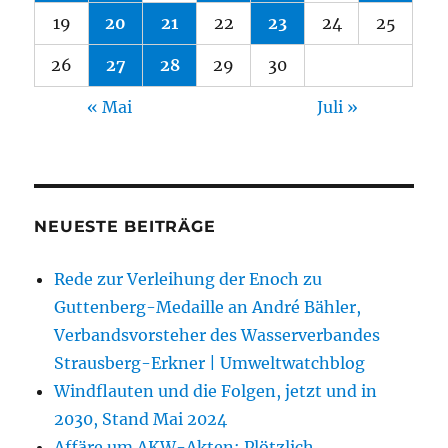
19
20
21
22
23
24
25
26
27
28
29
30
« Mai
Juli »
NEUESTE BEITRÄGE
Rede zur Verleihung der Enoch zu
Guttenberg-Medaille an André Bähler,
Verbandsvorsteher des Wasserverbandes
Strausberg-Erkner | Umweltwatchblog
Windflauten und die Folgen, jetzt und in
2030, Stand Mai 2024
Affäre um AKW-Akten: Plötzlich