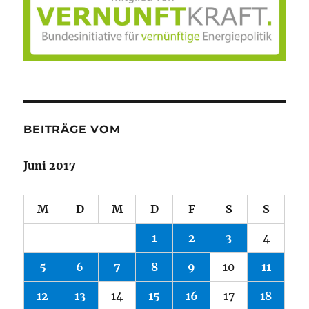
BEITRÄGE VOM
Juni 2017
M
D
M
D
F
S
S
1
2
3
4
5
6
7
8
9
10
11
12
13
14
15
16
17
18