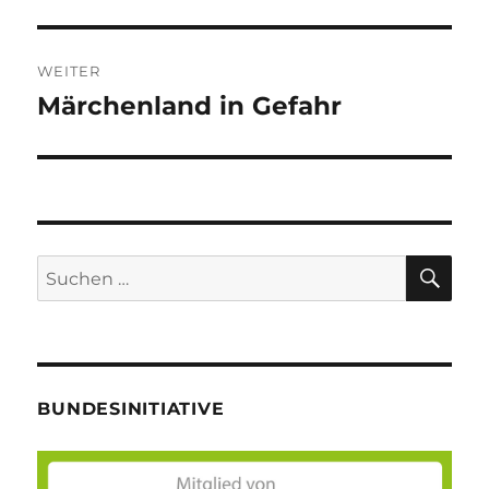
WEITER
Märchenland in Gefahr
Nächster
Beitrag:
SU
Suche
nach:
BUNDESINITIATIVE