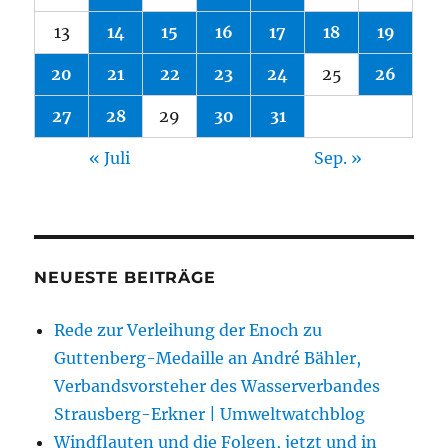
13
14
15
16
17
18
19
20
21
22
23
24
25
26
27
28
29
30
31
« Juli
Sep. »
NEUESTE BEITRÄGE
Rede zur Verleihung der Enoch zu
Guttenberg-Medaille an André Bähler,
Verbandsvorsteher des Wasserverbandes
Strausberg-Erkner | Umweltwatchblog
Windflauten und die Folgen, jetzt und in