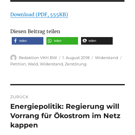
Download (PDF, 555KB)
Diesen Beitrag teilen
teilen
teilen
teilen
Autor
Veröffentlicht
Kategorien
Schla
Redaktion VKH BW
1. August 2018
Widerstand
am
Petition
,
Wald
,
Widerstand
,
Zerstörung
Beitragsnavigation
ZURÜCK
Energiepolitik: Regierung will
Vorheriger
Beitrag:
Vorrang für Ökostrom im Netz
kappen