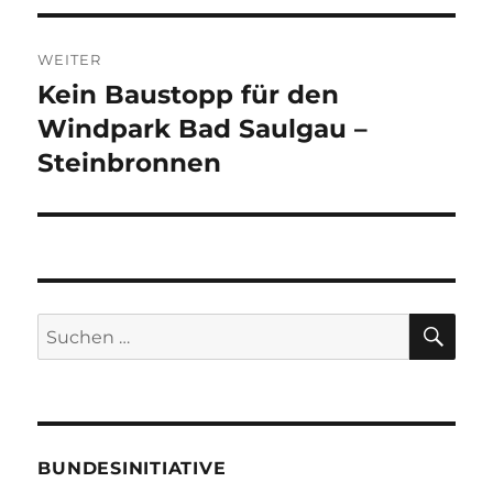
WEITER
Kein Baustopp für den
Nächster
Beitrag:
Windpark Bad Saulgau –
Steinbronnen
SU
Suche
nach:
BUNDESINITIATIVE