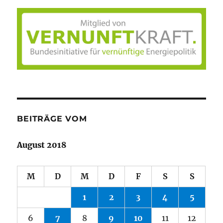
BEITRÄGE VOM
August 2018
M
D
M
D
F
S
S
1
2
3
4
5
6
7
8
9
10
11
12