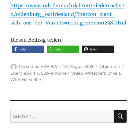
https://www.ndr.de/nachrichten/niedersachse
n/oldenburg_ostfriesland/Enercon-zieht-
sich-aus-der-Verantwortung,enercon238.html
Diesen Beitrag teilen
teilen
teilen
teilen
Autor
Veröffentlicht
Kategorien
Schla
Redaktion VKH BW
23. August 2018
Allgemein
am
Energiepolitik
,
Subventionen
,
Video
,
Wirtschaftlichkeit
,
WKA-Hersteller
SU
Suche
nach: