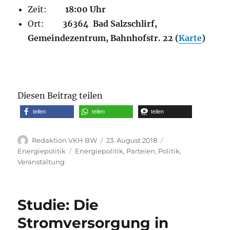
Zeit:
18:00 Uhr
Ort:
36364
Bad Salzschlirf,
Gemeindezentrum, Bahnhofstr. 22 (
Karte
)
Diesen Beitrag teilen
teilen
teilen
teilen
Autor
Veröffentlicht
Kategorien
Redaktion VKH BW
23. August 2018
am
Schlagwörter
Energiepolitik
Energiepolitik
,
Parteien
,
Politik
,
Veranstaltung
Studie: Die
Stromversorgung in