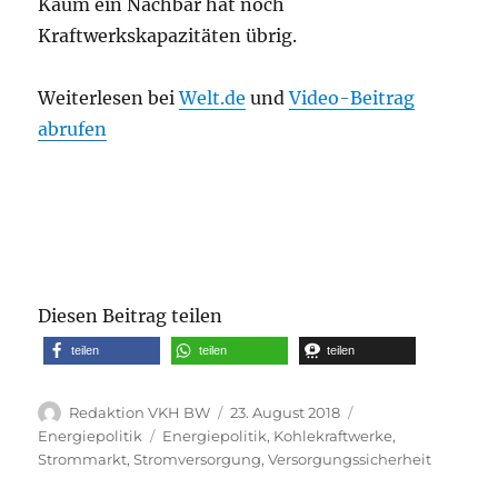
Kaum ein Nachbar hat noch
Kraftwerkskapazitäten übrig.
Weiterlesen bei
Welt.de
und
Video-Beitrag
abrufen
Diesen Beitrag teilen
teilen
teilen
teilen
Autor
Veröffentlicht
Kategorien
Redaktion VKH BW
23. August 2018
am
Schlagwörter
Energiepolitik
Energiepolitik
,
Kohlekraftwerke
,
Strommarkt
,
Stromversorgung
,
Versorgungssicherheit