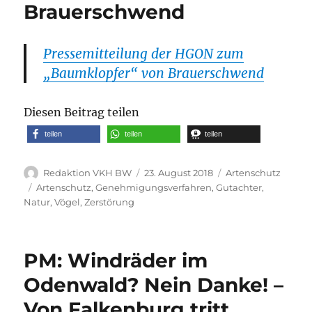
Brauerschwend
Pressemitteilung der HGON zum
„Baumklopfer“ von Brauerschwend
Diesen Beitrag teilen
teilen
teilen
teilen
Autor
Veröffentlicht
Kategorien
Redaktion VKH BW
23. August 2018
Artenschutz
am
Schlagwörter
Artenschutz
,
Genehmigungsverfahren
,
Gutachter
,
Natur
,
Vögel
,
Zerstörung
PM: Windräder im
Odenwald? Nein Danke! –
Von Falkenburg tritt