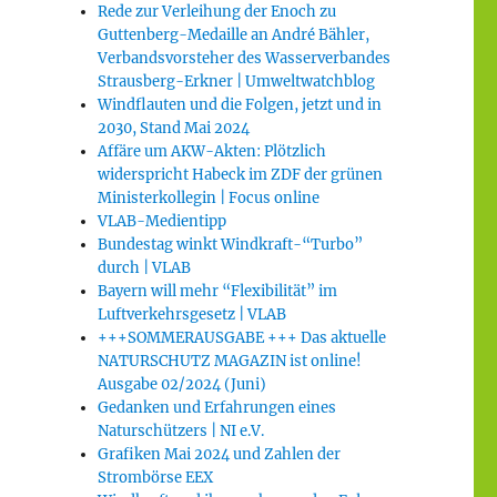
Rede zur Verleihung der Enoch zu
Guttenberg-Medaille an André Bähler,
Verbandsvorsteher des Wasserverbandes
Strausberg-Erkner | Umweltwatchblog
Windflauten und die Folgen, jetzt und in
2030, Stand Mai 2024
Affäre um AKW-Akten: Plötzlich
widerspricht Habeck im ZDF der grünen
Ministerkollegin | Focus online
VLAB-Medientipp
Bundestag winkt Windkraft-“Turbo”
durch | VLAB
Bayern will mehr “Flexibilität” im
Luftverkehrsgesetz | VLAB
+++SOMMERAUSGABE +++ Das aktuelle
NATURSCHUTZ MAGAZIN ist online!
Ausgabe 02/2024 (Juni)
Gedanken und Erfahrungen eines
Naturschützers | NI e.V.
Grafiken Mai 2024 und Zahlen der
Strombörse EEX