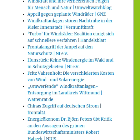
Windkraft und ihre verheerenden Folgen
für Mensch und Natur | Umweltwatchblog
Appell gegen geplante Windräder | GNZ
Windkraftanlagen stören Nachtruhe in der
Kieler Innenstadt | Vernunftkraft
‘Turbo’ für Windräder: Koalition einigt sich
auf schnellere Verfahren | Handelsblatt
Frontalangriff der Ampel auf den
Naturschutz | NI e.V.
Hunsrück: Keine Windenergie im Wald und
in Schutzgebieten | NI e.V.
Fritz Vahrenholt: Die verschleierten Kosten
von Wind -und Solarenergie
„Umwerfende“ Windkraftanlagen-
Entsorgung im Landkreis Wittmund |
Wattenrat.de
Chinas Zugriff auf deutschen Strom |
frontal21
Energieökonom Dr. Björn Peters übt Kritik
an den Aussagen des grünen
Bundeswirtschaftsministers Robert
Habeck | NIUS