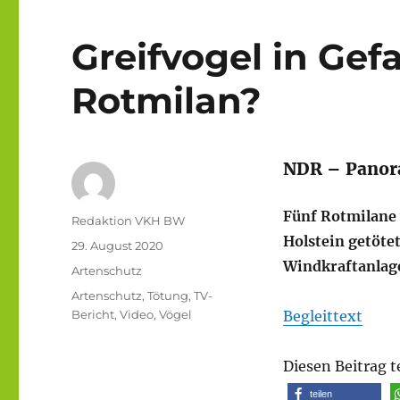
Greifvogel in Gef
Rotmilan?
NDR – Panor
Fünf Rotmilane
Autor
Redaktion VKH BW
Holstein getötet
Veröffentlicht
29. August 2020
am
Windkraftanlag
Kategorien
Artenschutz
Schlagwörter
Artenschutz
,
Tötung
,
TV-
Bericht
,
Video
,
Vögel
Begleittext
Diesen Beitrag t
teilen