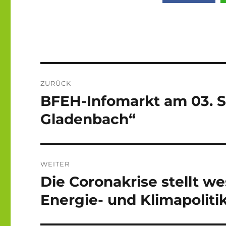
Beitragsnavigation
ZURÜCK
BFEH-Infomarkt am 03. 
Vorheriger
Beitrag:
Gladenbach“
WEITER
Die Coronakrise stellt w
Nächster
Beitrag:
Energie- und Klimapolitik