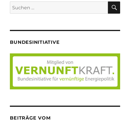
SU
Suche
nach:
BUNDESINITIATIVE
BEITRÄGE VOM