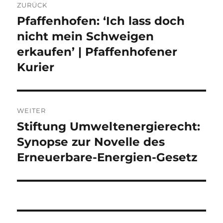
ZURÜCK
Pfaffenhofen: ‘Ich lass doch
Vorheriger
Beitrag:
nicht mein Schweigen
erkaufen’ | Pfaffenhofener
Kurier
WEITER
Stiftung Umweltenergierecht:
Nächster
Beitrag:
Synopse zur Novelle des
Erneuerbare-Energien-Gesetz