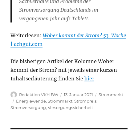
Sachverhalte und Probleme der
Stromversorgung Deutschlands im
vergangenen Jahr aufs Tablett.
Weiterlesen:
Woher kommt der Strom? 53. Woche
| achgut.com
Die bisherigen Artikel der Kolumne Woher
kommt der Strom? mit jeweils einer kurzen
Inhaltserläuterung finden Sie
hier
Autor
Veröffentlicht
Kategorien
Redaktion VKH BW
13. Januar 2021
Strommarkt
am
Schlagwörter
Energiewende
,
Strommarkt
,
Strompreis
,
Stromversorgung
,
Versorgungssicherheit
Beitragsnavigation