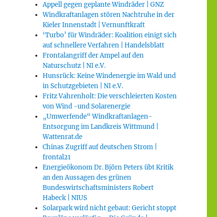
Appell gegen geplante Windräder | GNZ
Windkraftanlagen stören Nachtruhe in der
Kieler Innenstadt | Vernunftkraft
‘Turbo’ für Windräder: Koalition einigt sich
auf schnellere Verfahren | Handelsblatt
Frontalangriff der Ampel auf den
Naturschutz | NI e.V.
Hunsrück: Keine Windenergie im Wald und
in Schutzgebieten | NI e.V.
Fritz Vahrenholt: Die verschleierten Kosten
von Wind -und Solarenergie
„Umwerfende“ Windkraftanlagen-
Entsorgung im Landkreis Wittmund |
Wattenrat.de
Chinas Zugriff auf deutschen Strom |
frontal21
Energieökonom Dr. Björn Peters übt Kritik
an den Aussagen des grünen
Bundeswirtschaftsministers Robert
Habeck | NIUS
Solarpark wird nicht gebaut: Gericht stoppt