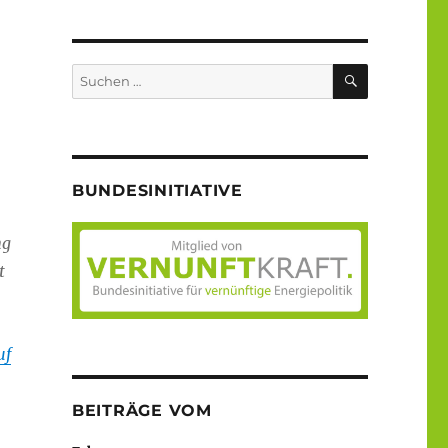
SUCHEN
Suche
nach:
BUNDESINITIATIVE
ng
t
uf
BEITRÄGE VOM