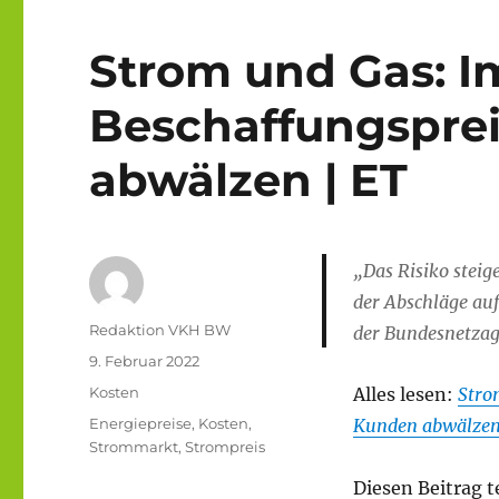
Strom und Gas: 
Beschaffungsprei
abwälzen | ET
„Das Risiko steig
der Abschläge au
Autor
Redaktion VKH BW
der Bundesnetza
Veröffentlicht
9. Februar 2022
am
Kategorien
Kosten
Alles lesen:
Stro
Schlagwörter
Energiepreise
,
Kosten
,
Kunden abwälze
Strommarkt
,
Strompreis
Diesen Beitrag t