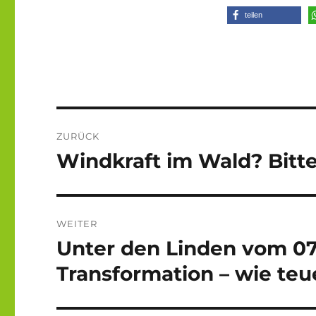
teilen
Beitragsnavigation
ZURÜCK
Windkraft im Wald? Bitte
Vorheriger
Beitrag:
WEITER
Unter den Linden vom 07. 
Nächster
Beitrag:
Transformation – wie teu