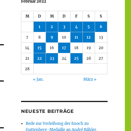
Februar 2022
M
D
M
D
F
S
S
1
2
3
4
5
6
7
8
9
10
11
12
13
14
15
16
17
18
19
20
21
22
23
24
25
26
27
28
« Jan.
März »
NEUESTE BEITRÄGE
Rede zur Verleihung der Enoch zu
Guttenberg-Medaille an André Bähler,