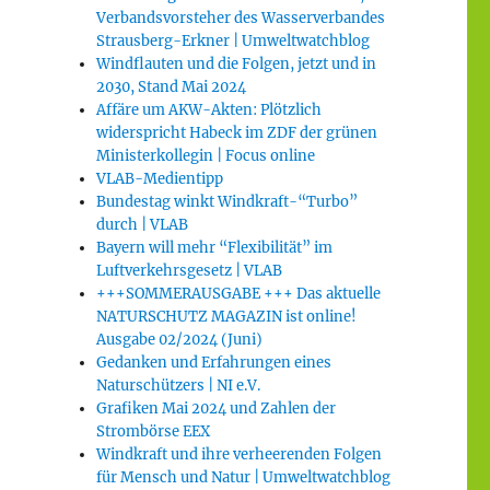
Verbandsvorsteher des Wasserverbandes
Strausberg-Erkner | Umweltwatchblog
Windflauten und die Folgen, jetzt und in
2030, Stand Mai 2024
Affäre um AKW-Akten: Plötzlich
widerspricht Habeck im ZDF der grünen
Ministerkollegin | Focus online
VLAB-Medientipp
Bundestag winkt Windkraft-“Turbo”
durch | VLAB
Bayern will mehr “Flexibilität” im
Luftverkehrsgesetz | VLAB
+++SOMMERAUSGABE +++ Das aktuelle
NATURSCHUTZ MAGAZIN ist online!
Ausgabe 02/2024 (Juni)
Gedanken und Erfahrungen eines
Naturschützers | NI e.V.
Grafiken Mai 2024 und Zahlen der
Strombörse EEX
Windkraft und ihre verheerenden Folgen
für Mensch und Natur | Umweltwatchblog