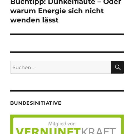
Buchtipp: Dunkelflaute – Oder
Nächster
Beitrag:
warum Energie sich nicht
wenden lässt
SU
Suche
nach:
BUNDESINITIATIVE