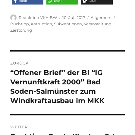
teilen
teilen
teilen
Autor
Veröffentlicht
Kategorien
Schlagwö
Redaktion VKH BW
10. Juli 2017
Allgemein
am
Buchtipp
,
Korruption
,
Subventionen
,
Veranstaltung
,
Zerstörung
Beitragsnavigation
ZURÜCK
“Offener Brief” der BI “IG
Vorheriger
Beitrag:
Vernunftkraft 2000” Bad
Soden-Salmünster zum
Windkraftausbau im MKK
WEITER