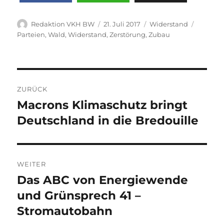
Autor
Veröffentlicht
Kategorien
Schlagw
Redaktion VKH BW
21. Juli 2017
Widerstand
am
Parteien
,
Wald
,
Widerstand
,
Zerstörung
,
Zubau
Beitragsnavigation
ZURÜCK
Macrons Klimaschutz bringt
Vorheriger
Beitrag:
Deutschland in die Bredouille
WEITER
Das ABC von Energiewende
Nächster
Beitrag:
und Grünsprech 41 –
Stromautobahn