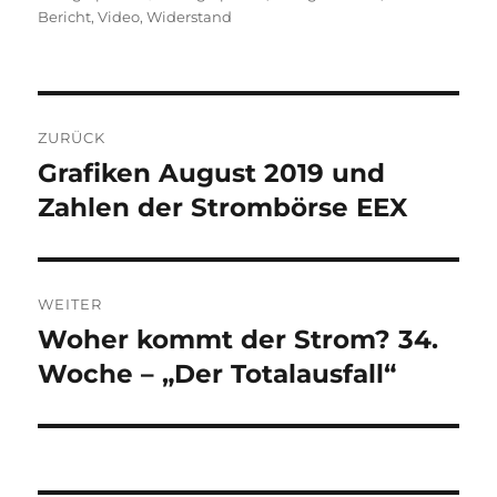
Bericht
,
Video
,
Widerstand
Beitragsnavigation
ZURÜCK
Grafiken August 2019 und
Vorheriger
Beitrag:
Zahlen der Strombörse EEX
WEITER
Woher kommt der Strom? 34.
Nächster
Beitrag:
Woche – „Der Totalausfall“