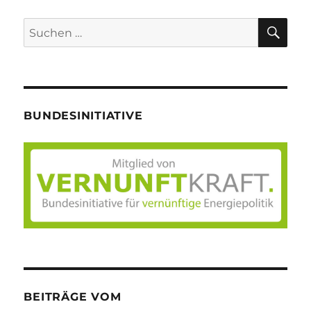
SU
Suche
nach:
BUNDESINITIATIVE
BEITRÄGE VOM