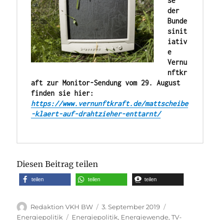
se 
der 
Bunde
sinit
iativ
e 
Vernu
nftkr
aft zur Monitor-Sendung vom 29. August 
finden sie hier: 
https://www.vernunftkraft.de/mattscheibe
-klaert-auf-drahtzieher-enttarnt/

Diesen Beitrag teilen
teilen
teilen
teilen
Autor
Veröffentlicht
Kategorien
Redaktion VKH BW
3. September 2019
am
Schlagwörter
Energiepolitik
Energiepolitik
,
Energiewende
,
TV-