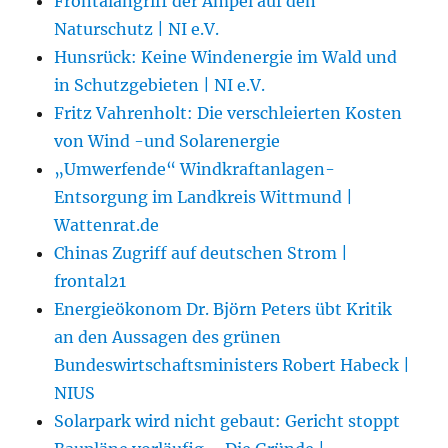
Frontalangriff der Ampel auf den
Naturschutz | NI e.V.
Hunsrück: Keine Windenergie im Wald und
in Schutzgebieten | NI e.V.
Fritz Vahrenholt: Die verschleierten Kosten
von Wind -und Solarenergie
„Umwerfende“ Windkraftanlagen-
Entsorgung im Landkreis Wittmund |
Wattenrat.de
Chinas Zugriff auf deutschen Strom |
frontal21
Energieökonom Dr. Björn Peters übt Kritik
an den Aussagen des grünen
Bundeswirtschaftsministers Robert Habeck |
NIUS
Solarpark wird nicht gebaut: Gericht stoppt