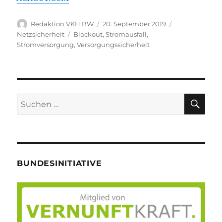
Autor
Veröffentlicht
Kategorien
Redaktion VKH BW
20. September 2019
am
Schlagwörter
Netzsicherheit
Blackout
,
Stromausfall
,
Stromversorgung
,
Versorgungssicherheit
SU
Suche
nach:
BUNDESINITIATIVE