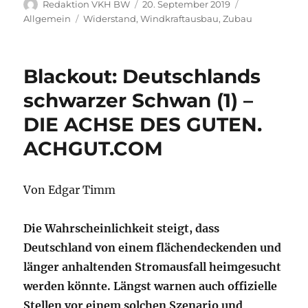
Autor
Veröffentlicht
Kategorien
Redaktion VKH BW
20. September 2019
am
Schlagwörter
Allgemein
Widerstand
,
Windkraftausbau
,
Zubau
Blackout: Deutschlands
schwarzer Schwan (1) –
DIE ACHSE DES GUTEN.
ACHGUT.COM
Von Edgar Timm
Die Wahrscheinlichkeit steigt, dass
Deutschland von einem flächendeckenden und
länger anhaltenden Stromausfall heimgesucht
werden könnte. Längst warnen auch offizielle
Stellen vor einem solchen Szenario und