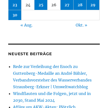
23
24
25
26
27
28
29
30
« Aug.
Okt. »
NEUESTE BEITRÄGE
Rede zur Verleihung der Enoch zu
Guttenberg-Medaille an André Bähler,
Verbandsvorsteher des Wasserverbandes
Strausberg-Erkner | Umweltwatchblog
Windflauten und die Folgen, jetzt und in
2030, Stand Mai 2024
Affäre um AKW-Akten: Plötzlich