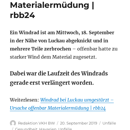
Materialermüdung |
rbb24
Ein Windrad ist am Mittwoch, 18. September
in der Nähe von Luckau abgeknickt und in
mehrere Teile zerbrochen
– offenbar hatte zu
starker Wind dem Material zugesetzt.
Dabei war die Laufzeit des Windrads
gerade erst verlängert worden.
Weiterlesen:
Windrad bei Luckau umgestürzt –
Ursache offenbar Materialermüdung | rbb24
Autor
Veröffentlicht
Kategorien
Redaktion VKH BW
20. September 2019
Unfälle
am
Schlagwörter
Gesundheit
,
Havarien
,
Unfälle