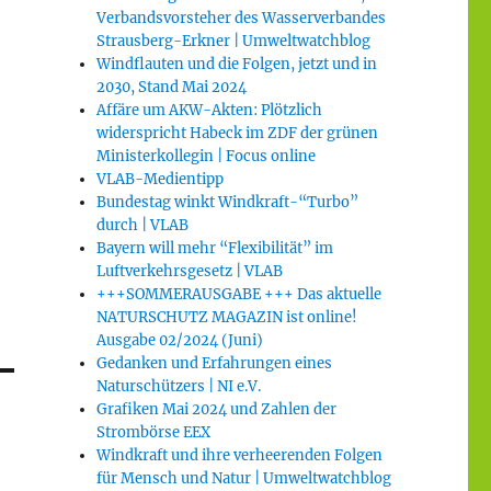
Verbandsvorsteher des Wasserverbandes
Strausberg-Erkner | Umweltwatchblog
Windflauten und die Folgen, jetzt und in
2030, Stand Mai 2024
Affäre um AKW-Akten: Plötzlich
widerspricht Habeck im ZDF der grünen
Ministerkollegin | Focus online
VLAB-Medientipp
Bundestag winkt Windkraft-“Turbo”
durch | VLAB
Bayern will mehr “Flexibilität” im
Luftverkehrsgesetz | VLAB
+++SOMMERAUSGABE +++ Das aktuelle
NATURSCHUTZ MAGAZIN ist online!
Ausgabe 02/2024 (Juni)
Gedanken und Erfahrungen eines
Naturschützers | NI e.V.
Grafiken Mai 2024 und Zahlen der
Strombörse EEX
Windkraft und ihre verheerenden Folgen
für Mensch und Natur | Umweltwatchblog