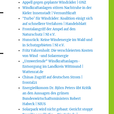
Appell gegen geplante Windräder | GNZ
Windkraftanlagen stören Nachtruhe in der
Kieler Innenstadt | Vernunftkraft
‘Turbo’ für Windräder: Koalition einigt sich
auf schnellere Verfahren | Handelsblatt
Frontalangriff der Ampel auf den
Naturschutz | NI e.V.
Hunsrück: Keine Windenergie im Wald und
in Schutzgebieten | NI e.V.
Fritz Vahrenholt: Die verschleierten Kosten
von Wind -und Solarenergie
„Umwerfende“ Windkraftanlagen-
Entsorgung im Landkreis Wittmund |
Wattenrat.de
Chinas Zugriff auf deutschen Strom |
frontal21
Energieökonom Dr. Björn Peters übt Kritik
an den Aussagen des grünen
Bundeswirtschaftsministers Robert
Habeck | NIUS
Solarpark wird nicht gebaut: Gericht stoppt