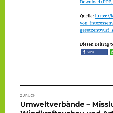
Download (PDF,
Quelle:
https://
von-interessen
gesetzentwurf-
Diesen Beitrag t
teilen
Beitragsnavigation
ZURÜCK
Umweltverbände – Missl
Vorheriger
Beitrag: