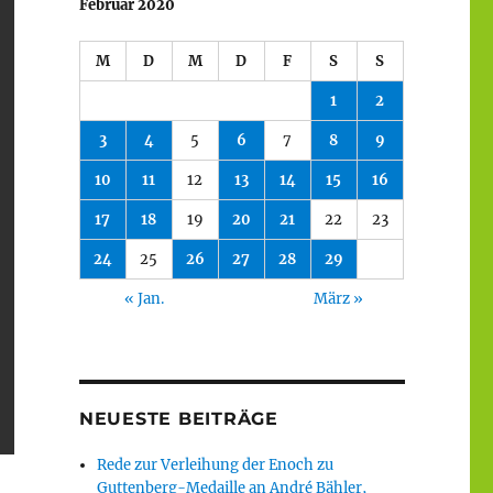
Februar 2020
M
D
M
D
F
S
S
1
2
3
4
5
6
7
8
9
10
11
12
13
14
15
16
17
18
19
20
21
22
23
24
25
26
27
28
29
« Jan.
März »
NEUESTE BEITRÄGE
Rede zur Verleihung der Enoch zu
Guttenberg-Medaille an André Bähler,