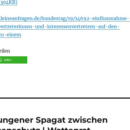
 304KB)
kleineanfragen.de/bundestag/19/14692-einflussnahme-
vertreterinnen-und-interessenvertretern-auf-den-
zu-einem
eilen
teilen
ungener Spagat zwischen