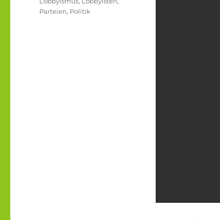
Lobbyismus
,
Lobbyisten
,
Parteien
,
Politik