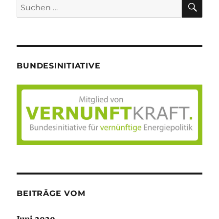
SU
Suche
nach:
BUNDESINITIATIVE
BEITRÄGE VOM
Juni 2020