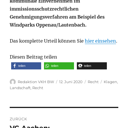
kommunale Einvernehmen im
immissionsschutzrechtlichen
Genehmigungsverfahren am Beispiel des
Windparks Oppenau/Lautenbach.
Das komplette Urteil können Sie
hier einsehen
.
Diesen Beitrag teilen
teilen
teilen
teilen
Autor
Veröffentlicht
Kategorien
Schlagwörte
Redaktion VKH BW
12. Juni 2020
Recht
Klagen
,
am
Landschaft
,
Recht
Beitragsnavigation
ZURÜCK
VG Aachen:
Vorheriger