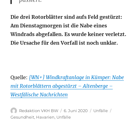
Die drei Rotorblätter sind aufs Feld gestürzt:
Am Dienstagmorgen ist die Nabe eines
Windrads abgefallen. Es wurde keiner verletzt.
Die Ursache für den Vorfall ist noch unklar.
Quelle:
[WN+] Windkraftanlage in Kümper: Nabe
mit Rotorblättern abgestürzt – Altenberge –
Westfälische Nachrichten
Autor
Veröffentlicht
Kategorien
Schlagwörte
Redaktion VKH BW
6. Juni 2020
Unfälle
am
Gesundheit
,
Havarien
,
Unfälle