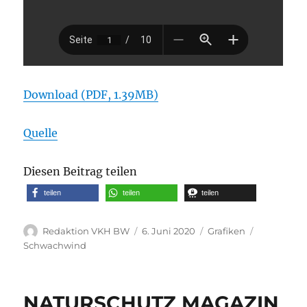
Download (PDF, 1.39MB)
Quelle
Diesen Beitrag teilen
teilen
teilen
teilen
Autor
Veröffentlicht
Kategorien
Schlagwört
Redaktion VKH BW
6. Juni 2020
Grafiken
am
Schwachwind
NATURSCHUTZ MAGAZIN