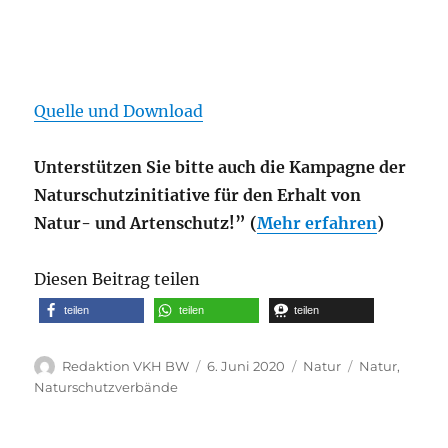
Quelle und Download
Unterstützen Sie bitte auch die Kampagne der
Naturschutzinitiative für den Erhalt von
Natur- und Artenschutz!” (
Mehr erfahren
)
Diesen Beitrag teilen
teilen
teilen
teilen
Autor
Veröffentlicht
Kategorien
Schlagwörter
Redaktion VKH BW
6. Juni 2020
Natur
Natur
,
am
Naturschutzverbände