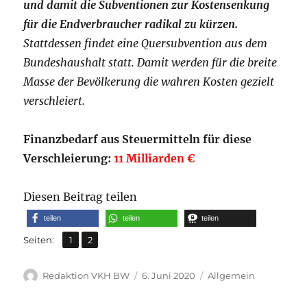
und damit die Subventionen zur Kostensenkung
für die Endverbraucher radikal zu kürzen.
Stattdessen findet eine Quersubvention aus dem
Bundeshaushalt statt. Damit werden für die breite
Masse der Bevölkerung die wahren Kosten gezielt
verschleiert.
Finanzbedarf aus Steuermitteln für diese
Verschleierung:
11 Milliarden €
Diesen Beitrag teilen
teilen
teilen
teilen
,
Seite
Seite
Seiten:
1
2
Autor
Veröffentlicht
Kategorien
Redaktion VKH BW
6. Juni 2020
Allgemein
am