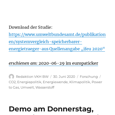
Download der Studie:
https://www.umweltbundesamt.de/publikation
en/systemvergleich-speicherbarer-
energietraeger-aus
Quellenangabe „ifeu 2020“
erschienen am:
2020-06-29 im europaticker
Autor
Veröffentlicht
Kategorien
Schlag
Redaktion VKH BW
30. Juni 2020
Forschung
am
CO2
,
Energiepolitik
,
Energiewende
,
Klimapolitik
,
Power
to Gas
,
Umwelt
,
Wasserstoff
Demo am Donnerstag,