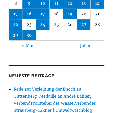
8
9
10
11
12
13
14
15
16
17
18
19
20
21
22
23
24
25
26
27
28
29
30
« Mai
Juli »
NEUESTE BEITRÄGE
Rede zur Verleihung der Enoch zu
Guttenberg-Medaille an André Bähler,
Verbandsvorsteher des Wasserverbandes
Strausberg-Erkner | Umweltwatchblog