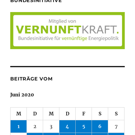
BUNDESINITIATIVE
BEITRÄGE VOM
Juni 2020
M
D
M
D
F
S
S
1
2
3
4
5
6
7