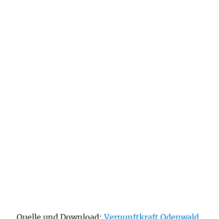
Quelle und Download:
Vernunftkraft Odenwald