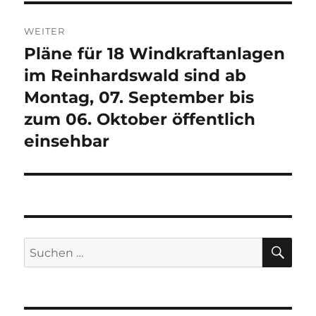
WEITER
Pläne für 18 Windkraftanlagen
Nächster
Beitrag:
im Reinhardswald sind ab
Montag, 07. September bis
zum 06. Oktober öffentlich
einsehbar
SU
Suche
nach: