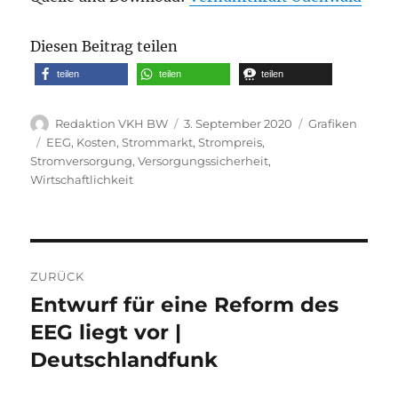
Diesen Beitrag teilen
teilen
teilen
teilen
Autor
Veröffentlicht
Kategorien
Redaktion VKH BW
3. September 2020
Grafiken
am
Schlagwörter
EEG
,
Kosten
,
Strommarkt
,
Strompreis
,
Stromversorgung
,
Versorgungssicherheit
,
Wirtschaftlichkeit
Beitragsnavigation
ZURÜCK
Entwurf für eine Reform des
Vorheriger
Beitrag:
EEG liegt vor |
Deutschlandfunk