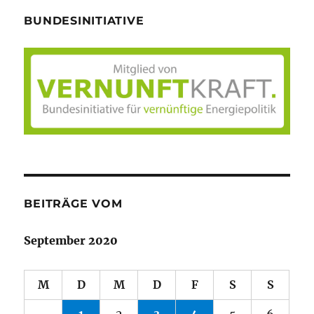
BUNDESINITIATIVE
BEITRÄGE VOM
September 2020
M
D
M
D
F
S
S
1
2
3
4
5
6