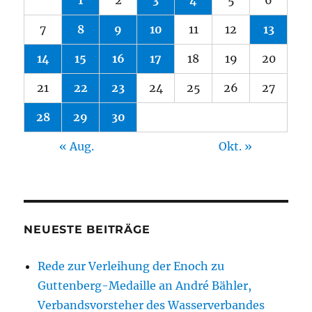
7
8
9
10
11
12
13
14
15
16
17
18
19
20
21
22
23
24
25
26
27
28
29
30
« Aug.
Okt. »
NEUESTE BEITRÄGE
Rede zur Verleihung der Enoch zu
Guttenberg-Medaille an André Bähler,
Verbandsvorsteher des Wasserverbandes