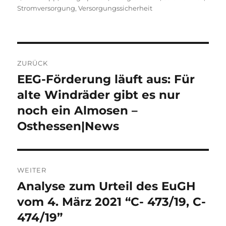
Stromversorgung
,
Versorgungssicherheit
Beitragsnavigation
ZURÜCK
EEG-Förderung läuft aus: Für
Vorheriger
Beitrag:
alte Windräder gibt es nur
noch ein Almosen –
Osthessen|News
WEITER
Analyse zum Urteil des EuGH
Nächster
Beitrag:
vom 4. März 2021 “C- 473/19, C-
474/19”