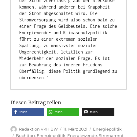
der Strom zuverlässig aus der Steckdose 
kommen, während anderen bei Knappheit 
der Strom abgeschaltet wird. Die 
Stromversorgung wird also schon bald zu 
einer Frage des Geldbeutels. Eine solche 
Energiewende- und Klimaschutzpolitik 
führt zu einer extremen sozialen 
Spaltung, zu massivster sozialer 
Ungerechtigkeit, letztlich zur 
Wiederkehr der sozialen Frage. Es ist 
zur Bewahrung des inneren Friedens 
überfällig, diese Politik grundlegend zu 
überdenken."
Diesen Beitrag teilen
teilen
teilen
teilen
Autor
Veröffentlicht
Kategorien
Redaktion VKH BW
11. März 2021
Energiepolitik
am
Schlagwörter
Buchtipp
,
Energiepolitik
,
Energiewende
,
Stromarmut
,