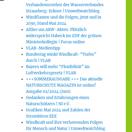
Verbandsvorsteher des Wasserverbandes
Strausberg-Erkner | Umweltwatchblog
Windflauten und die Folgen, jetzt und in
2030, Stand Mai 2024
Affäre um AKW-Akten: Plötzlich
widerspricht Habeck im ZDF der grünen
Ministerkollegin | Focus online
VLAB-Medientipp
Bundestag winkt Windkraft-“Turbo”
durch | VLAB
Bayern will mehr “Flexibilität” im
Luftverkehrsgesetz | VLAB
+++SOMMERAUSGABE +++ Das aktuelle
NATURSCHUTZ MAGAZIN ist online!
Ausgabe 02/2024 (Juni)
Gedanken und Erfahrungen eines
Naturschützers | NI e.V.
Grafiken Mai 2024 und Zahlen der
Strombörse EEX
Windkraft und ihre verheerenden Folgen
für Mensch und Natur | Umweltwatchblog