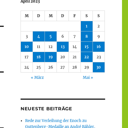
April 2023
M
D
M
D
F
S
S
1
2
3
4
5
6
7
8
9
10
11
12
13
14
15
16
17
18
19
20
21
22
23
24
25
26
27
28
29
30
« März
Mai »
NEUESTE BEITRÄGE
Rede zur Verleihung der Enoch zu
Guttenberg-Medaille an André Bähler,