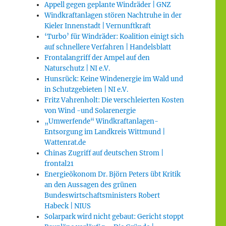
Appell gegen geplante Windräder | GNZ
Windkraftanlagen stören Nachtruhe in der
Kieler Innenstadt | Vernunftkraft
‘Turbo’ für Windräder: Koalition einigt sich
auf schnellere Verfahren | Handelsblatt
Frontalangriff der Ampel auf den
Naturschutz | NI e.V.
Hunsrück: Keine Windenergie im Wald und
in Schutzgebieten | NI e.V.
Fritz Vahrenholt: Die verschleierten Kosten
von Wind -und Solarenergie
„Umwerfende“ Windkraftanlagen-
Entsorgung im Landkreis Wittmund |
Wattenrat.de
Chinas Zugriff auf deutschen Strom |
frontal21
Energieökonom Dr. Björn Peters übt Kritik
an den Aussagen des grünen
Bundeswirtschaftsministers Robert
Habeck | NIUS
Solarpark wird nicht gebaut: Gericht stoppt