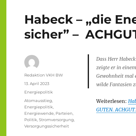
Habeck – „die En
sicher” – ACHGU
Dass Herr Habeck
zeigte er in eine
Autor
Redaktion VKH BW
Gewohnheit mal e
Veröffentlicht
13. April 2023
wilde Fantasien z
am
Kategorien
Energiepolitik
Schlagwörter
Atomausstieg
,
Weiterlesen:
Hab
Energiepolitik
,
GUTEN. ACHGUT
Energiewende
,
Parteien
,
Politik
,
Stromversorgung
,
Versorgungssicherheit