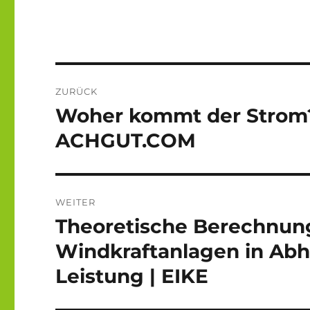
Beitragsnavigation
ZURÜCK
Woher kommt der Strom?
Vorheriger
Beitrag:
ACHGUT.COM
WEITER
Theoretische Berechnung
Nächster
Beitrag:
Windkraftanlagen in Abhä
Leistung | EIKE