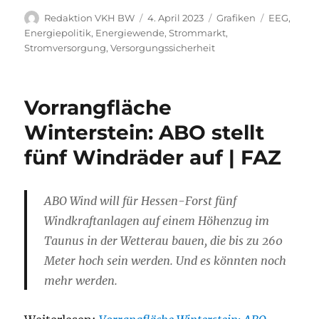
Autor
Veröffentlicht
Kategorien
Schlagwör
Redaktion VKH BW
4. April 2023
Grafiken
EEG
,
am
Energiepolitik
,
Energiewende
,
Strommarkt
,
Stromversorgung
,
Versorgungssicherheit
Vorrangfläche
Winterstein: ABO stellt
fünf Windräder auf | FAZ
ABO Wind will für Hessen-Forst fünf
Windkraftanlagen auf einem Höhenzug im
Taunus in der Wetterau bauen, die bis zu 260
Meter hoch sein werden. Und es könnten noch
mehr werden.