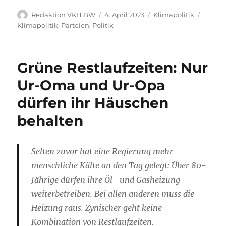
Autor
Veröffentlicht
Kategorien
Schlag
Redaktion VKH BW
4. April 2023
Klimapolitik
am
Klimapolitik
,
Parteien
,
Politik
Grüne Restlaufzeiten: Nur
Ur-Oma und Ur-Opa
dürfen ihr Häuschen
behalten
Selten zuvor hat eine Regierung mehr
menschliche Kälte an den Tag gelegt: Über 80-
Jährige dürfen ihre Öl- und Gasheizung
weiterbetreiben. Bei allen anderen muss die
Heizung raus. Zynischer geht keine
Kombination von Restlaufzeiten.