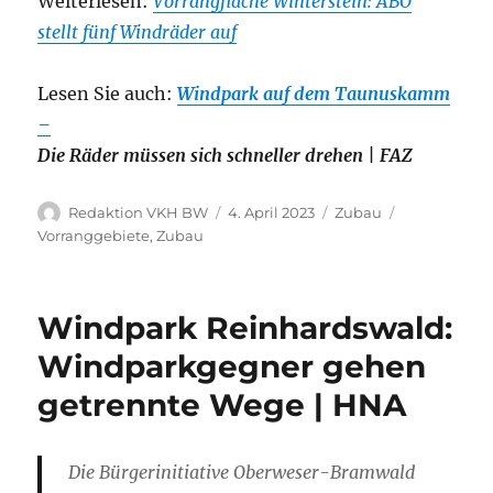
Weiterlesen:
Vorrangfläche Winterstein: ABO
stellt fünf Windräder auf
Lesen Sie auch:
Windpark auf dem Taunuskamm
–
Die Räder müssen sich schneller drehen | FAZ
Autor
Veröffentlicht
Kategorien
Schlagwörte
Redaktion VKH BW
4. April 2023
Zubau
am
Vorranggebiete
,
Zubau
Windpark Reinhardswald:
Windparkgegner gehen
getrennte Wege | HNA
Die Bürgerinitiative Oberweser-Bramwald