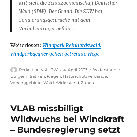
kritisiert die Schutzgemeinschaft Deutscher
Wald (SDW). Der Grund: Die SDW hat
Sondierungsgespräche mit dem
Vorhabenträger geführt.
Weiterlesen:
Windpark Reinhardswald:
Windparkgegner gehen getrennte Wege
Autor
Veröffentlicht
Kategorien
Schlag
Redaktion VKH BW
4. April 2023
Widerstand
am
Bürgerinitiativen
,
Klagen
,
Naturschutzverbände
,
Vorranggebiete
,
Wald
,
Widerstand
,
Zubau
VLAB missbilligt
Wildwuchs bei Windkraft
– Bundesregierung setzt