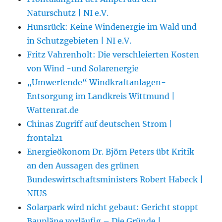
Naturschutz | NI e.V.
Hunsrück: Keine Windenergie im Wald und
in Schutzgebieten | NI e.V.
Fritz Vahrenholt: Die verschleierten Kosten
von Wind -und Solarenergie
„Umwerfende“ Windkraftanlagen-
Entsorgung im Landkreis Wittmund |
Wattenrat.de
Chinas Zugriff auf deutschen Strom |
frontal21
Energieökonom Dr. Björn Peters übt Kritik
an den Aussagen des grünen
Bundeswirtschaftsministers Robert Habeck |
NIUS
Solarpark wird nicht gebaut: Gericht stoppt
Baupläne vorläufig – Die Gründe |