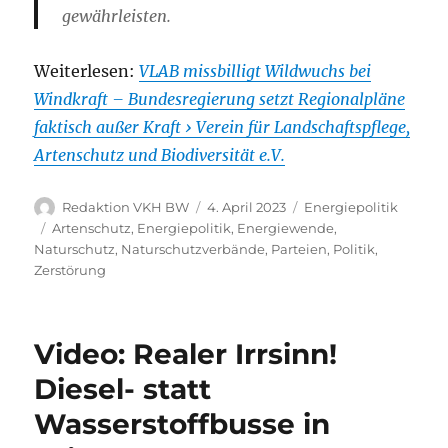
gewährleisten.
Weiterlesen:
VLAB missbilligt Wildwuchs bei
Windkraft – Bundesregierung setzt Regionalpläne
faktisch außer Kraft › Verein für Landschaftspflege,
Artenschutz und Biodiversität e.V.
Autor
Veröffentlicht
Kategorien
Redaktion VKH BW
4. April 2023
Energiepolitik
am
Schlagwörter
Artenschutz
,
Energiepolitik
,
Energiewende
,
Naturschutz
,
Naturschutzverbände
,
Parteien
,
Politik
,
Zerstörung
Video: Realer Irrsinn!
Diesel- statt
Wasserstoffbusse in