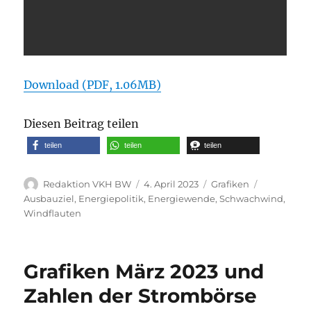
Download (PDF, 1.06MB)
Diesen Beitrag teilen
teilen
teilen
teilen
Autor
Veröffentlicht
Kategorien
Schlagwör
Redaktion VKH BW
4. April 2023
Grafiken
am
Ausbauziel
,
Energiepolitik
,
Energiewende
,
Schwachwind
,
Windflauten
Grafiken März 2023 und
Zahlen der Strombörse