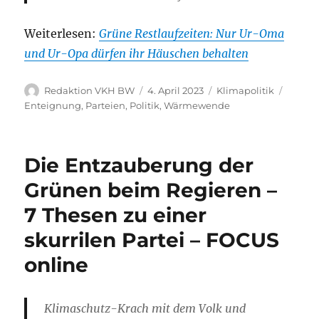
Weiterlesen:
Grüne Restlaufzeiten: Nur Ur-Oma
und Ur-Opa dürfen ihr Häuschen behalten
Autor
Veröffentlicht
Kategorien
Schlag
Redaktion VKH BW
4. April 2023
Klimapolitik
am
Enteignung
,
Parteien
,
Politik
,
Wärmewende
Die Entzauberung der
Grünen beim Regieren –
7 Thesen zu einer
skurrilen Partei – FOCUS
online
Klimaschutz-Krach mit dem Volk und