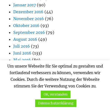
Januar 2017
(90)
Dezember 2016
(44)
November 2016
(76)
Oktober 2016
(93)
September 2016
(79)
August 2016
(49)
Juli 2016
(73)
Juni 2016
(133)
Mai 2016
(80)
Um unsere Webseite für Sie optimal zu gestalten und
April 2016
(42)
fortlaufend verbessern zu können, verwenden wir
März 2016
(78)
Cookies. Durch die weitere Nutzung der Webseite
Februar 2016
(50)
stimmen Sie der Verwendung von Cookies zu.
Januar 2016
(2)
Oktober 2015
(2)
OK, verstanden
September 2015
(1)
Datenschutzerklärung
August 2015
(1)