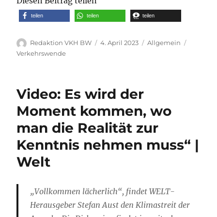
Diesen Beitrag teilen
teilen
teilen
teilen
Autor
Veröffentlicht
Kategorien
Schlagw
Redaktion VKH BW
4. April 2023
Allgemein
am
Verkehrswende
Video: Es wird der
Moment kommen, wo
man die Realität zur
Kenntnis nehmen muss“ |
Welt
„Vollkommen lächerlich“, findet WELT-
Herausgeber Stefan Aust den Klimastreit der