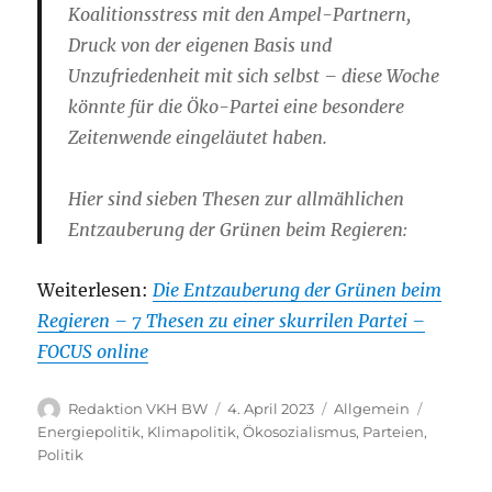
Koalitionsstress mit den Ampel-Partnern,
Druck von der eigenen Basis und
Unzufriedenheit mit sich selbst – diese Woche
könnte für die Öko-Partei eine besondere
Zeitenwende eingeläutet haben.
Hier sind sieben Thesen zur allmählichen
Entzauberung der Grünen beim Regieren:
Weiterlesen:
Die Entzauberung der Grünen beim
Regieren – 7 Thesen zu einer skurrilen Partei –
FOCUS online
Autor
Veröffentlicht
Kategorien
Schlagw
Redaktion VKH BW
4. April 2023
Allgemein
am
Energiepolitik
,
Klimapolitik
,
Ökosozialismus
,
Parteien
,
Politik