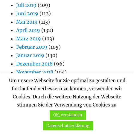
Juli 2019
(109)
Juni 2019
(112)
Mai 2019
(113)
April 2019
(132)
März 2019
(103)
Februar 2019
(105)
Januar 2019
(130)
Dezember 2018
(96)
November 2018
(104)
Oktober 2018
(97)
Um unsere Webseite für Sie optimal zu gestalten und
September 2018
(77)
fortlaufend verbessern zu können, verwenden wir
Cookies. Durch die weitere Nutzung der Webseite
August 2018
(95)
stimmen Sie der Verwendung von Cookies zu.
Juli 2018
(73)
Juni 2018
(93)
OK, verstanden
Mai 2018
(59)
Datenschutzerklärung
April 2018
(95)