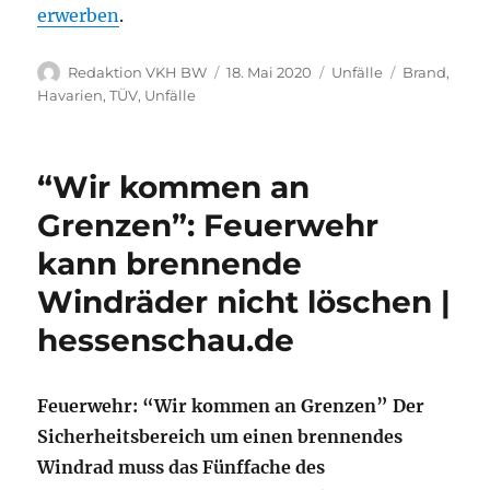
erwerben
.
Autor
Veröffentlicht
Kategorien
Schlagwörte
Redaktion VKH BW
18. Mai 2020
Unfälle
Brand
,
am
Havarien
,
TÜV
,
Unfälle
“Wir kommen an
Grenzen”: Feuerwehr
kann brennende
Windräder nicht löschen |
hessenschau.de
Feuerwehr: “Wir kommen an Grenzen” Der
Sicherheitsbereich um einen brennendes
Windrad muss das Fünffache des