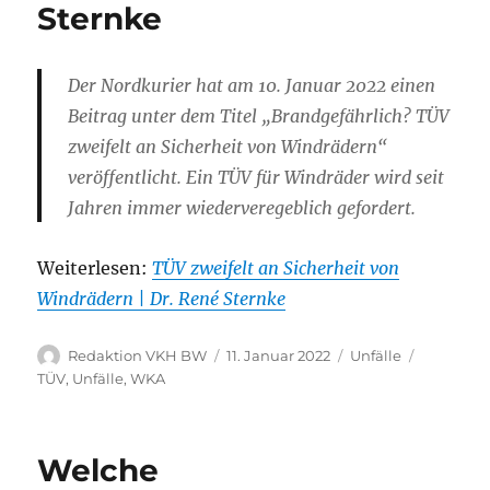
Sternke
Der Nordkurier hat am 10. Januar 2022 einen
Beitrag unter dem Titel „Brandgefährlich? TÜV
zweifelt an Sicherheit von Windrädern“
veröffentlicht. Ein TÜV für Windräder wird seit
Jahren immer wiederveregeblich gefordert.
Weiterlesen:
TÜV zweifelt an Sicherheit von
Windrädern | Dr. René Sternke
Autor
Veröffentlicht
Kategorien
Schlagwö
Redaktion VKH BW
11. Januar 2022
Unfälle
am
TÜV
,
Unfälle
,
WKA
Welche