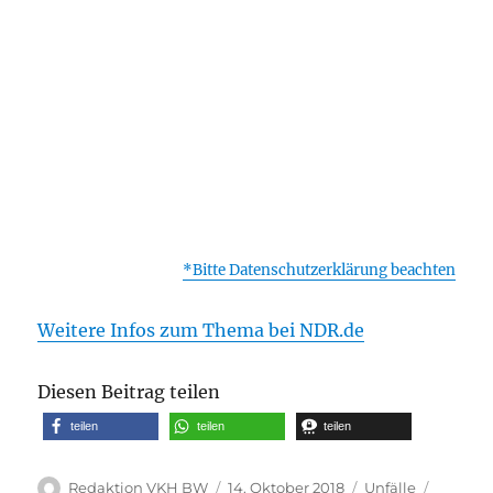
*Bitte Datenschutzerklärung beachten
Weitere Infos zum Thema bei NDR.de
Diesen Beitrag teilen
teilen
teilen
teilen
Autor
Veröffentlicht
Kategorien
Schlagw
Redaktion VKH BW
14. Oktober 2018
Unfälle