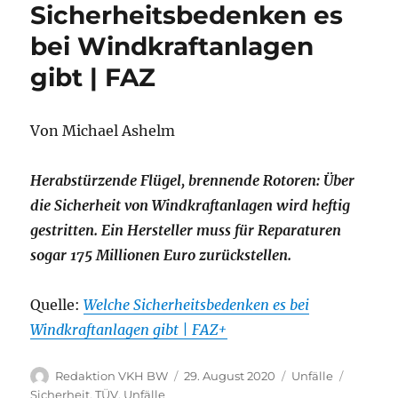
Sicherheitsbedenken es
bei Windkraftanlagen
gibt | FAZ
Von
Michael Ashelm
Herabstürzende Flügel, brennende Rotoren: Über
die Sicherheit von Windkraftanlagen wird heftig
gestritten. Ein Hersteller muss für Reparaturen
sogar 175 Millionen Euro zurückstellen.
Quelle:
Welche Sicherheitsbedenken es bei
Windkraftanlagen gibt | FAZ+
Autor
Veröffentlicht
Kategorien
Schlagw
Redaktion VKH BW
29. August 2020
Unfälle
am
Sicherheit
,
TÜV
,
Unfälle