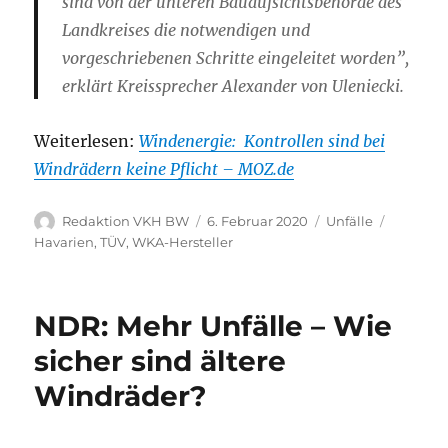
sind von der unteren Bauaufsichtsbehörde des
Landkreises die notwendigen und
vorgeschriebenen Schritte eingeleitet worden”,
erklärt Kreissprecher Alexander von Uleniecki.
Weiterlesen:
Windenergie: Kontrollen sind bei
Windrädern keine Pflicht – MOZ.de
Autor
Veröffentlicht
Kategorien
Schlagw
Redaktion VKH BW
6. Februar 2020
Unfälle
am
Havarien
,
TÜV
,
WKA-Hersteller
NDR: Mehr Unfälle – Wie
sicher sind ältere
Windräder?