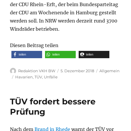
der CDU Rhein-Erft, der beim Bundesparteitag
der CDU am Wochenende in Hamburg gestellt
werden soll. In NRW werden derzeit rund 3700
Windräder betrieben.
Diesen Beitrag teilen
teilen
teilen
teilen
Autor
Veröffentlicht
Kategorien
Redaktion VKH BW
5. Dezember 2018
Allgemein
am
Schlagwörter
Havarien
,
TÜV
,
Unfälle
TÜV fordert bessere
Prüfung
Nach dem
Brand in Rhede
warnt der TÜV vor