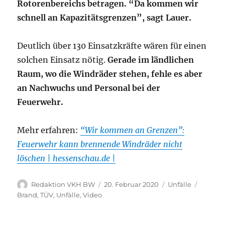
Rotorenbereichs betragen. “Da kommen wir
schnell an Kapazitätsgrenzen”, sagt Lauer.
Deutlich über 130 Einsatzkräfte wären für einen
solchen Einsatz nötig.
Gerade im ländlichen
Raum, wo die Windräder stehen, fehle es aber
an Nachwuchs und Personal bei der
Feuerwehr.
Mehr erfahren:
“Wir kommen an Grenzen”:
Feuerwehr kann brennende Windräder nicht
löschen | hessenschau.de |
Autor
Veröffentlicht
Kategorien
Schlag
Redaktion VKH BW
20. Februar 2020
Unfälle
am
Brand
,
TÜV
,
Unfälle
,
Video