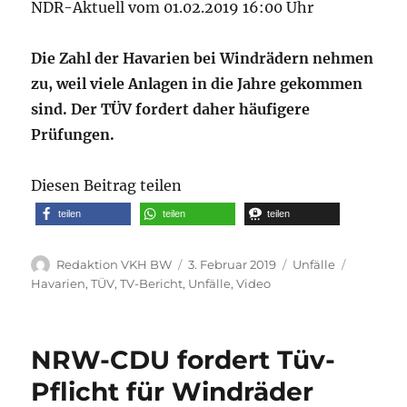
NDR-Aktuell vom 01.02.2019 16:00 Uhr
Die Zahl der Havarien bei Windrädern nehmen
zu, weil viele Anlagen in die Jahre gekommen
sind. Der TÜV fordert daher häufigere
Prüfungen.
Diesen Beitrag teilen
teilen
teilen
teilen
Autor
Veröffentlicht
Kategorien
Schlagwö
Redaktion VKH BW
3. Februar 2019
Unfälle
am
Havarien
,
TÜV
,
TV-Bericht
,
Unfälle
,
Video
NRW-CDU fordert Tüv-
Pflicht für Windräder