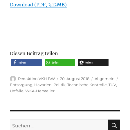
Download (PDF, 3.12MB)
Diesen Beitrag teilen
teilen
teilen
teilen
Autor
Veröffentlicht
Kategorien
Schl
Redaktion VKH BW
20. August 2018
Allgemein
am
Entsorgung
,
Havarien
,
Politik
,
Technische Kontrolle
,
TÜV
,
Unfälle
,
WKA-Hersteller
SU
Suche