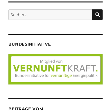
SU
Suche
nach:
BUNDESINITIATIVE
BEITRÄGE VOM