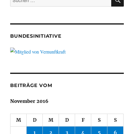
nach:
BUNDESINITIATIVE
BEITRÄGE VOM
November 2016
M
D
M
D
F
S
S
1
2
3
4
5
6