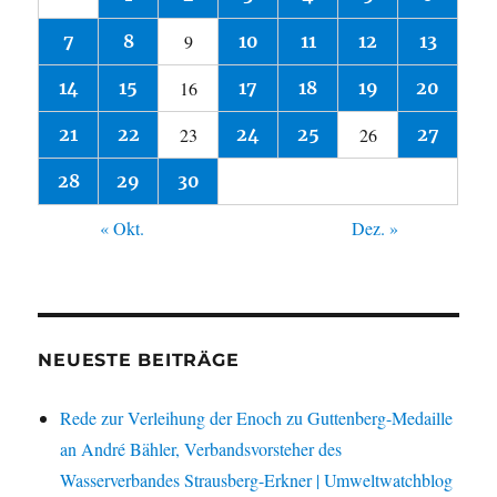
7
8
9
10
11
12
13
14
15
16
17
18
19
20
21
22
23
24
25
26
27
28
29
30
« Okt.
Dez. »
NEUESTE BEITRÄGE
Rede zur Verleihung der Enoch zu Guttenberg-Medaille
an André Bähler, Verbandsvorsteher des
Wasserverbandes Strausberg-Erkner | Umweltwatchblog