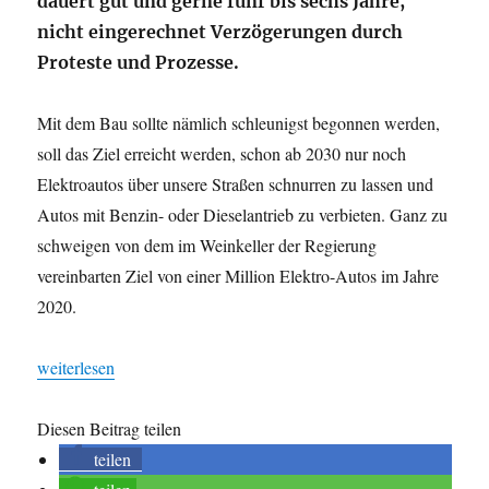
dauert gut und gerne fünf bis sechs Jahre,
nicht eingerechnet Verzögerungen durch
Proteste und Prozesse.
Mit dem Bau sollte nämlich schleunigst begonnen werden,
soll das Ziel erreicht werden, schon ab 2030 nur noch
Elektroautos über unsere Straßen schnurren zu lassen und
Autos mit Benzin- oder Dieselantrieb zu verbieten. Ganz zu
schweigen von dem im Weinkeller der Regierung
vereinbarten Ziel von einer Million Elektro-Autos im Jahre
2020.
„Strom als wahrer Luxus: Saft fürs Elektro-Auto“
weiterlesen
Diesen Beitrag teilen
teilen