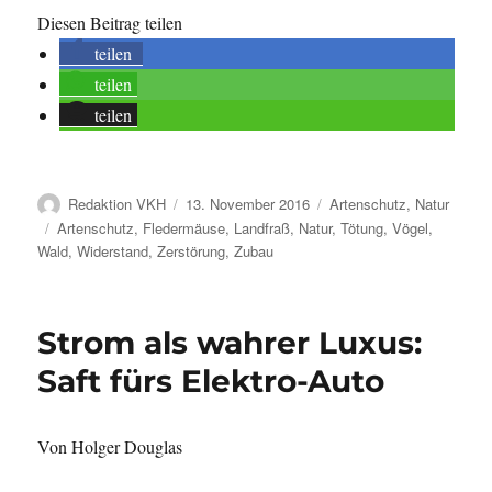
Diesen Beitrag teilen
teilen
teilen
teilen
Autor
Veröffentlicht
Kategorien
Redaktion VKH
13. November 2016
Artenschutz
,
Natur
am
Schlagwörter
Artenschutz
,
Fledermäuse
,
Landfraß
,
Natur
,
Tötung
,
Vögel
,
Wald
,
Widerstand
,
Zerstörung
,
Zubau
Strom als wahrer Luxus:
Saft fürs Elektro-Auto
Von Holger Douglas