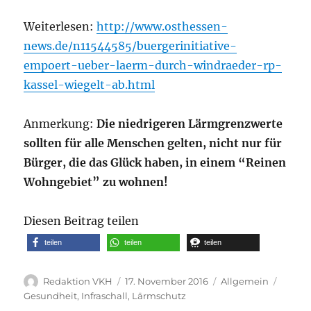
Weiterlesen:
http://www.osthessen-
news.de/n11544585/buergerinitiative-
empoert-ueber-laerm-durch-windraeder-rp-
kassel-wiegelt-ab.html
Anmerkung:
Die niedrigeren Lärmgrenzwerte
sollten für alle Menschen gelten, nicht nur für
Bürger, die das Glück haben, in einem “Reinen
Wohngebiet” zu wohnen!
Diesen Beitrag teilen
teilen
teilen
teilen
Autor
Veröffentlicht
Kategorien
Schlag
Redaktion VKH
17. November 2016
Allgemein
am
Gesundheit
,
Infraschall
,
Lärmschutz