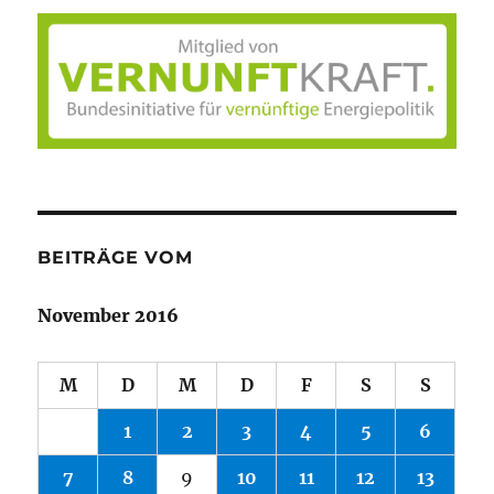
BEITRÄGE VOM
November 2016
M
D
M
D
F
S
S
1
2
3
4
5
6
7
8
9
10
11
12
13