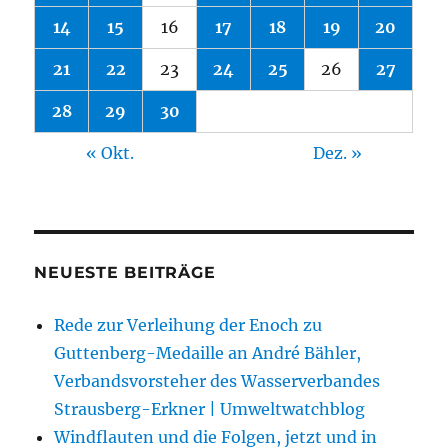
14
15
16
17
18
19
20
21
22
23
24
25
26
27
28
29
30
« Okt.
Dez. »
NEUESTE BEITRÄGE
Rede zur Verleihung der Enoch zu
Guttenberg-Medaille an André Bähler,
Verbandsvorsteher des Wasserverbandes
Strausberg-Erkner | Umweltwatchblog
Windflauten und die Folgen, jetzt und in