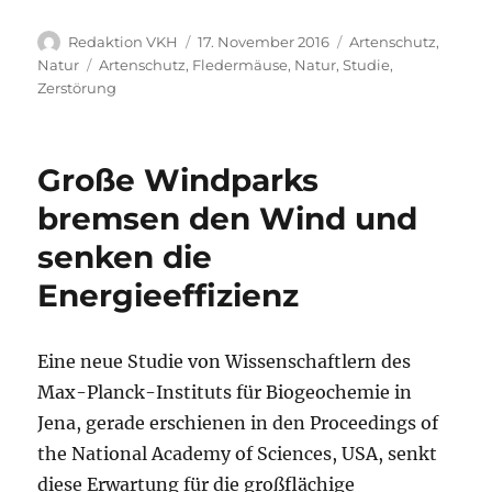
Autor
Veröffentlicht
Kategorien
Redaktion VKH
17. November 2016
Artenschutz
,
am
Schlagwörter
Natur
Artenschutz
,
Fledermäuse
,
Natur
,
Studie
,
Zerstörung
Große Windparks
bremsen den Wind und
senken die
Energieeffizienz
Eine neue Studie von Wissenschaftlern des
Max-Planck-Instituts für Biogeochemie in
Jena, gerade erschienen in den Proceedings of
the National Academy of Sciences, USA, senkt
diese Erwartung für die großflächige