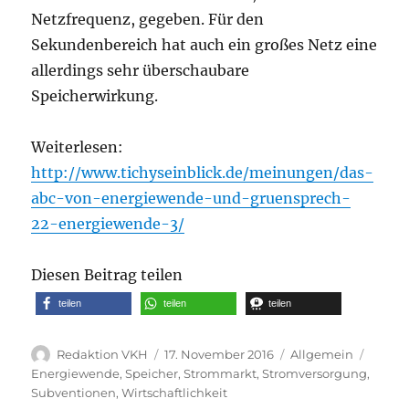
Netzfrequenz, gegeben. Für den
Sekundenbereich hat auch ein großes Netz eine
allerdings sehr überschaubare
Speicherwirkung.
Weiterlesen:
http://www.tichyseinblick.de/meinungen/das-
abc-von-energiewende-und-gruensprech-
22-energiewende-3/
Diesen Beitrag teilen
teilen
teilen
teilen
Autor
Veröffentlicht
Kategorien
Schlag
Redaktion VKH
17. November 2016
Allgemein
am
Energiewende
,
Speicher
,
Strommarkt
,
Stromversorgung
,
Subventionen
,
Wirtschaftlichkeit