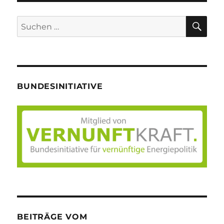
SU
Suche
nach:
BUNDESINITIATIVE
BEITRÄGE VOM