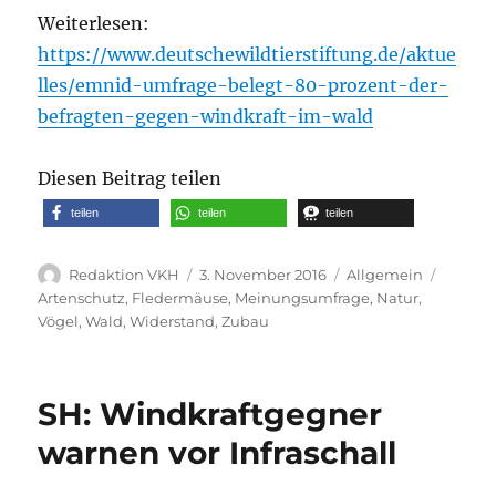
Weiterlesen:
https://www.deutschewildtierstiftung.de/aktue
lles/emnid-umfrage-belegt-80-prozent-der-
befragten-gegen-windkraft-im-wald
Diesen Beitrag teilen
teilen
teilen
teilen
Autor
Veröffentlicht
Kategorien
Schlag
Redaktion VKH
3. November 2016
Allgemein
am
Artenschutz
,
Fledermäuse
,
Meinungsumfrage
,
Natur
,
Vögel
,
Wald
,
Widerstand
,
Zubau
SH: Windkraftgegner
warnen vor Infraschall