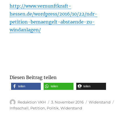
http://www.vernunftkraft-
hessen.de/wordpress/2016/10/22/ndr-
petition-bemaengelt-abstaende-zu-
windanlagen/
Diesen Beitrag teilen
teilen
teilen
teilen
Autor
Veröffentlicht
Kategorien
Schla
Redaktion VKH
3. November 2016
Widerstand
am
Infraschall
,
Petition
,
Politik
,
Widerstand