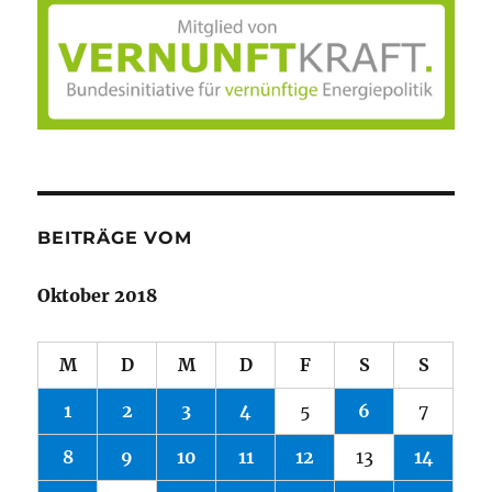
BEITRÄGE VOM
Oktober 2018
M
D
M
D
F
S
S
1
2
3
4
5
6
7
8
9
10
11
12
13
14