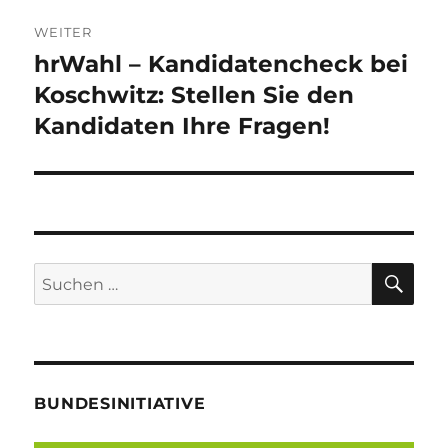
WEITER
hrWahl – Kandidatencheck bei
Nächster
Beitrag:
Koschwitz: Stellen Sie den
Kandidaten Ihre Fragen!
SU
Suche
nach:
BUNDESINITIATIVE