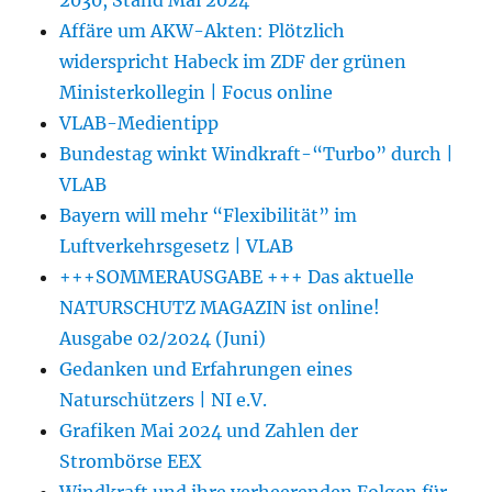
Affäre um AKW-Akten: Plötzlich
widerspricht Habeck im ZDF der grünen
Ministerkollegin | Focus online
VLAB-Medientipp
Bundestag winkt Windkraft-“Turbo” durch |
VLAB
Bayern will mehr “Flexibilität” im
Luftverkehrsgesetz | VLAB
+++SOMMERAUSGABE +++ Das aktuelle
NATURSCHUTZ MAGAZIN ist online!
Ausgabe 02/2024 (Juni)
Gedanken und Erfahrungen eines
Naturschützers | NI e.V.
Grafiken Mai 2024 und Zahlen der
Strombörse EEX
Windkraft und ihre verheerenden Folgen für