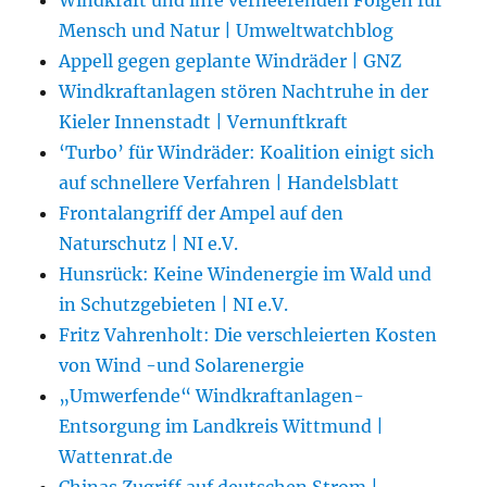
Mensch und Natur | Umweltwatchblog
Appell gegen geplante Windräder | GNZ
Windkraftanlagen stören Nachtruhe in der
Kieler Innenstadt | Vernunftkraft
‘Turbo’ für Windräder: Koalition einigt sich
auf schnellere Verfahren | Handelsblatt
Frontalangriff der Ampel auf den
Naturschutz | NI e.V.
Hunsrück: Keine Windenergie im Wald und
in Schutzgebieten | NI e.V.
Fritz Vahrenholt: Die verschleierten Kosten
von Wind -und Solarenergie
„Umwerfende“ Windkraftanlagen-
Entsorgung im Landkreis Wittmund |
Wattenrat.de
Chinas Zugriff auf deutschen Strom |