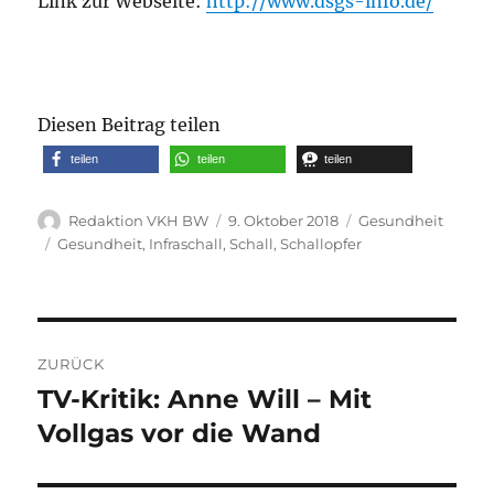
Link zur Webseite:
http://www.dsgs-info.de/
Diesen Beitrag teilen
teilen
teilen
teilen
Autor
Veröffentlicht
Kategorien
Redaktion VKH BW
9. Oktober 2018
Gesundheit
am
Schlagwörter
Gesundheit
,
Infraschall
,
Schall
,
Schallopfer
Beitragsnavigation
ZURÜCK
TV-Kritik: Anne Will – Mit
Vorheriger
Beitrag:
Vollgas vor die Wand