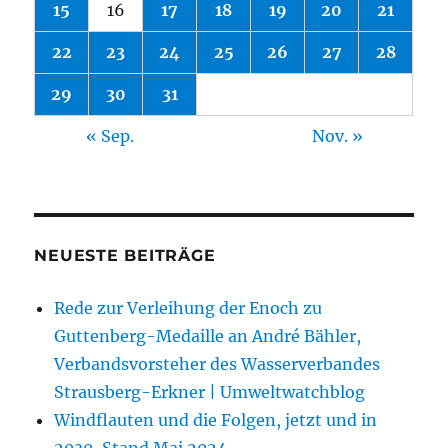
15
16
17
18
19
20
21
22
23
24
25
26
27
28
29
30
31
« Sep.
Nov. »
NEUESTE BEITRÄGE
Rede zur Verleihung der Enoch zu
Guttenberg-Medaille an André Bähler,
Verbandsvorsteher des Wasserverbandes
Strausberg-Erkner | Umweltwatchblog
Windflauten und die Folgen, jetzt und in
2030, Stand Mai 2024