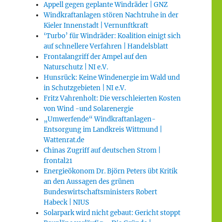
Appell gegen geplante Windräder | GNZ
Windkraftanlagen stören Nachtruhe in der
Kieler Innenstadt | Vernunftkraft
‘Turbo’ für Windräder: Koalition einigt sich
auf schnellere Verfahren | Handelsblatt
Frontalangriff der Ampel auf den
Naturschutz | NI e.V.
Hunsrück: Keine Windenergie im Wald und
in Schutzgebieten | NI e.V.
Fritz Vahrenholt: Die verschleierten Kosten
von Wind -und Solarenergie
„Umwerfende“ Windkraftanlagen-
Entsorgung im Landkreis Wittmund |
Wattenrat.de
Chinas Zugriff auf deutschen Strom |
frontal21
Energieökonom Dr. Björn Peters übt Kritik
an den Aussagen des grünen
Bundeswirtschaftsministers Robert
Habeck | NIUS
Solarpark wird nicht gebaut: Gericht stoppt