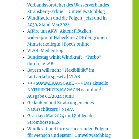
Verbandsvorsteher des Wasserverbandes
Strausberg-Erkner | Umweltwatchblog
Windflauten und die Folgen, jetzt und in
2030, Stand Mai 2024
Affäre um AKW-Akten: Plötzlich
widerspricht Habeck im ZDF der grünen
Ministerkollegin | Focus online
VLAB-Medientipp
Bundestag winkt Windkraft-“Turbo”
durch | VLAB
Bayern will mehr “Flexibilität” im
Luftverkehrsgesetz | VLAB
+++SOMMERAUSGABE +++ Das aktuelle
NATURSCHUTZ MAGAZIN ist online!
Ausgabe 02/2024 (Juni)
Gedanken und Erfahrungen eines
Naturschützers | NI e.V.
Grafiken Mai 2024 und Zahlen der
Strombörse EEX
Windkraft und ihre verheerenden Folgen
für Mensch und Natur | Umweltwatchblog