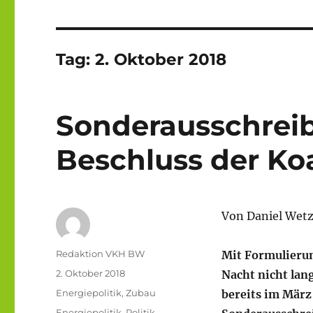
Tag:
2. Oktober 2018
Sonderausschrei
Beschluss der Ko
Von Daniel Wetz
Autor
Redaktion VKH BW
M
it Formulieru
Veröffentlicht
2. Oktober 2018
Nacht nicht lan
am
Kategorien
Energiepolitik
,
Zubau
bereits im März
Schlagwörter
Energiepolitik
,
Politik
,