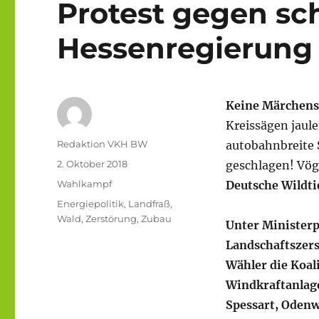
Protest gegen sc
Hessenregierung
Keine Märchenst
Kreissägen jaule
Autor
Redaktion VKH BW
autobahnbreite
Veröffentlicht
2. Oktober 2018
geschlagen! Vög
am
Kategorien
Wahlkampf
Deutsche Wildti
Schlagwörter
Energiepolitik
,
Landfraß
,
Wald
,
Zerstörung
,
Zubau
Unter Ministerp
Landschaftszers
Wähler die Koal
Windkraftanlag
Spessart, Odenw