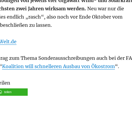
bungen von jeweils vier Gigawatt Wind- und Solarkraf
ächsten zwei Jahren wirksam werden.
Neu war nur die
es endlich „rasch“, also noch vor Ende Oktober vom
beschließen zu lassen.
Welt.de
itrag zum Thema Sonderausschreibungen auch bei der F
“
Koalition will schnelleren Ausbau von Ökostrom
“.
eilen
teilen