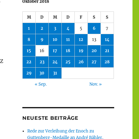
t
Oktober 2018
M
D
M
D
F
S
S
1
2
3
4
5
6
7
8
9
10
11
12
13
14
15
16
17
18
19
20
21
AZ
22
23
24
25
26
27
28
29
30
31
« Sep.
Nov. »
NEUESTE BEITRÄGE
Rede zur Verleihung der Enoch zu
Guttenberg-Medaille an André Bähler,