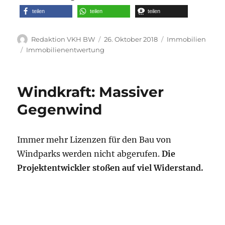
teilen
teilen
teilen
Autor
Veröffentlicht
Kategorien
Redaktion VKH BW
26. Oktober 2018
Immobilien
am
Schlagwörter
Immobilienentwertung
Windkraft: Massiver
Gegenwind
Immer mehr Lizenzen für den Bau von
Windparks werden nicht abgerufen.
Die
Projektentwickler stoßen auf viel Widerstand.