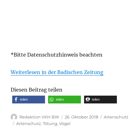
*Bitte Datenschutzhinweis beachten
Weiterlesen in der Badischen Zeitung
Diesen Beitrag teilen
teilen
teilen
teilen
Autor
Veröffentlicht
Kategorien
Redaktion VKH BW
26. Oktober 2018
Artenschutz
am
Schlagwörter
Artenschutz
,
Tötung
,
Vögel