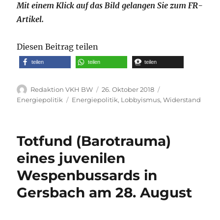
Mit einem Klick auf das Bild gelangen Sie zum FR-
Artikel.
Diesen Beitrag teilen
teilen
teilen
teilen
Autor
Veröffentlicht
Kategorien
Redaktion VKH BW
26. Oktober 2018
am
Schlagwörter
Energiepolitik
Energiepolitik
,
Lobbyismus
,
Widerstand
Totfund (Barotrauma)
eines juvenilen
Wespenbussards in
Gersbach am 28. August