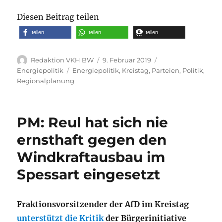
Diesen Beitrag teilen
teilen
teilen
teilen
Autor
Veröffentlicht
Kategorien
Redaktion VKH BW
9. Februar 2019
am
Schlagwörter
Energiepolitik
Energiepolitik
,
Kreistag
,
Parteien
,
Politik
,
Regionalplanung
PM: Reul hat sich nie
ernsthaft gegen den
Windkraftausbau im
Spessart eingesetzt
Fraktionsvorsitzender der AfD im Kreistag
unterstützt die Kritik
der Bürgerinitiative