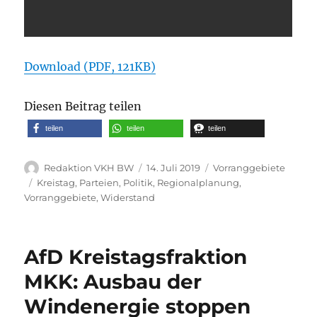
Download (PDF, 121KB)
Diesen Beitrag teilen
teilen
teilen
teilen
Autor
Veröffentlicht
Kategorien
Redaktion VKH BW
14. Juli 2019
Vorranggebiete
am
Schlagwörter
Kreistag
,
Parteien
,
Politik
,
Regionalplanung
,
Vorranggebiete
,
Widerstand
AfD Kreistagsfraktion
MKK: Ausbau der
Windenergie stoppen