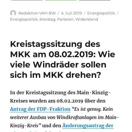
Autor
Veröffentlicht
Kategorien
Schla
Redaktion VKH BW
4. Juli 2019
Energiepolitik
am
Energiepolitik
,
Kreistag
,
Parteien
,
Widerstand
Kreistagssitzung des
MKK am 08.02.2019: Wie
viele Windräder sollen
sich im MKK drehen?
In der Kreistagssitzung des Main-Kinzig-
Kreises wurden am 08.02.2019 über den
Antrag der FDP-Fraktion
“Es ist genug. Kein
weiterer Ausbau von Windkraftanlagen im Main-
Kinzig-Kreis”
und den
Änderungsantrag der