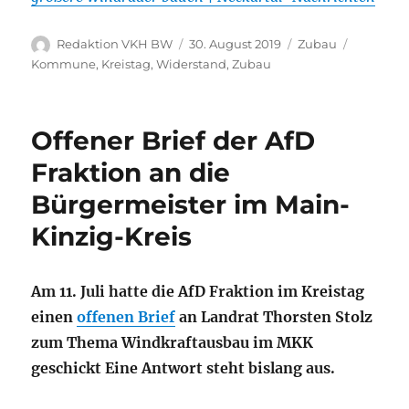
Autor
Veröffentlicht
Kategorien
Schlagwö
Redaktion VKH BW
30. August 2019
Zubau
am
Kommune
,
Kreistag
,
Widerstand
,
Zubau
Offener Brief der AfD
Fraktion an die
Bürgermeister im Main-
Kinzig-Kreis
Am 11. Juli hatte die AfD Fraktion im Kreistag
einen
offenen Brief
an Landrat Thorsten Stolz
zum Thema Windkraftausbau im MKK
geschickt Eine Antwort steht bislang aus.