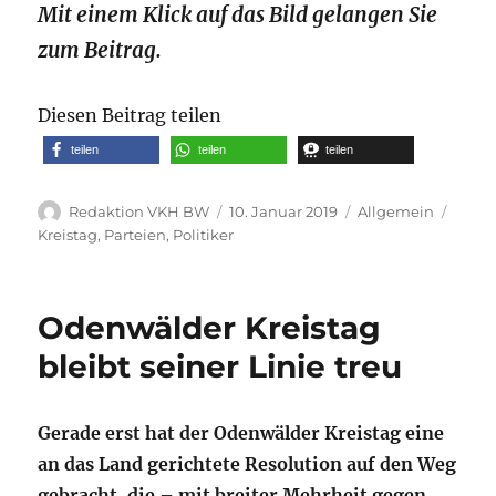
Mit einem Klick auf das Bild gelangen Sie
zum Beitrag.
Diesen Beitrag teilen
teilen
teilen
teilen
Autor
Veröffentlicht
Kategorien
Schla
Redaktion VKH BW
10. Januar 2019
Allgemein
am
Kreistag
,
Parteien
,
Politiker
Odenwälder Kreistag
bleibt seiner Linie treu
Gerade erst hat der Odenwälder Kreistag eine
an das Land gerichtete Resolution auf den Weg
gebracht, die – mit breiter Mehrheit gegen