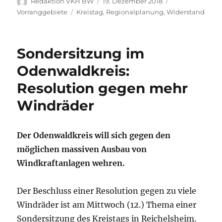
Autor
Veröffentlicht
Kategorien
Redaktion VKH BW
19. Dezember 2018
am
Schlagwörter
Vorranggebiete
Kreistag
,
Regionalplanung
,
Widerstand
Sondersitzung im
Odenwaldkreis:
Resolution gegen mehr
Windräder
Der Odenwaldkreis will sich gegen den
möglichen massiven Ausbau von
Windkraftanlagen wehren.
Der Beschluss einer Resolution gegen zu viele
Windräder ist am Mittwoch (12.) Thema einer
Sondersitzung des Kreistags in Reichelsheim.