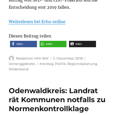
Entscheidung erst 2019 fallen.
Weiterlesen bei Echo online
Diesen Beitrag teilen
teilen
teilen
teilen
Autor
Veröffentlicht
Kategorien
Redaktion VKH BW
5. Dezember 2018
am
Schlagwörter
Vorranggebiete
Kreistag
,
Politik
,
Regionalplanung
,
Widerstand
Odenwaldkreis: Landrat
rät Kommunen notfalls zu
Normenkontrollklage