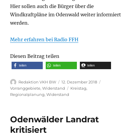
Hier sollen auch die Bürger über die
Windkraftpläne im Odenwald weiter informiert
werden.
Mehr erfahren bei Radio FFH
Diesen Beitrag teilen
teilen
teilen
teilen
Autor
Veröffentlicht
Kategorien
Redaktion VKH BW
12. Dezember 2018
am
Schlagwörter
Vorranggebiete
,
Widerstand
Kreistag
,
Regionalplanung
,
Widerstand
Odenwälder Landrat
kritisiert