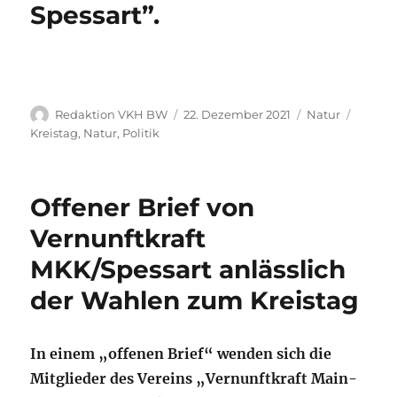
Spessart”.
Autor
Veröffentlicht
Kategorien
Schlag
Redaktion VKH BW
22. Dezember 2021
Natur
am
Kreistag
,
Natur
,
Politik
Offener Brief von
Vernunftkraft
MKK/Spessart anlässlich
der Wahlen zum Kreistag
In einem „offenen Brief“ wenden sich die
Mitglieder des Vereins „Vernunftkraft Main-