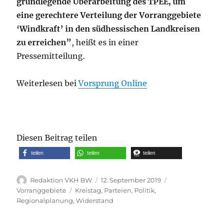
grundlegende Überarbeitung des TPEE, um
eine gerechtere Verteilung der Vorranggebiete
‘Windkraft’ in den südhessischen Landkreisen
zu erreichen”
, heißt es in einer
Pressemitteilung.
Weiterlesen bei
Vorsprung Online
Diesen Beitrag teilen
teilen
teilen
teilen
Autor
Veröffentlicht
Kategorien
Redaktion VKH BW
12. September 2019
am
Schlagwörter
Vorranggebiete
Kreistag
,
Parteien
,
Politik
,
Regionalplanung
,
Widerstand