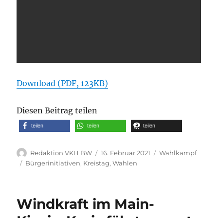
Download (PDF, 123KB)
Diesen Beitrag teilen
teilen
teilen
teilen
Autor
Veröffentlicht
Kategorien
Redaktion VKH BW
16. Februar 2021
Wahlkampf
am
Schlagwörter
Bürgerinitiativen
,
Kreistag
,
Wahlen
Windkraft im Main-