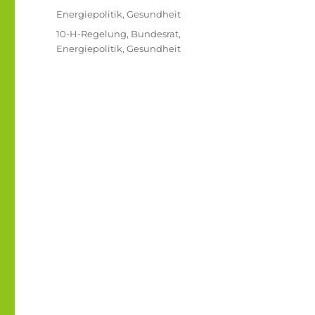
am
Kategorien
Energiepolitik
,
Gesundheit
Schlagwörter
10-H-Regelung
,
Bundesrat
,
Energiepolitik
,
Gesundheit