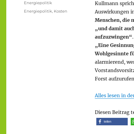
am
Kategorien
Energiepolitik
Kullmann sprich
Schlagwörter
Energiepolitik
,
Kosten
Auswirkungen i
Menschen, die m
„und damit auch
aufzuzwingen“
„Eine Gesinnun
Wohlgesinnte fü
alarmierend, we
Vorstandsvorsi
Forst aufzurufen
Alles lesen in d
Diesen Beitrag t
teilen