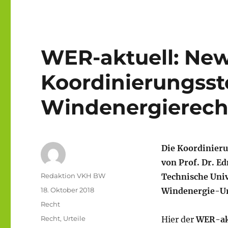
WER-aktuell: New
Koordinierungsst
Windenergierecht
Die Koordinieru
von Prof. Dr. E
Autor
Redaktion VKH BW
Technische Univ
Veröffentlicht
18. Oktober 2018
Windenergie-Ur
am
Kategorien
Recht
Schlagwörter
Recht
,
Urteile
Hier der
WER-akt