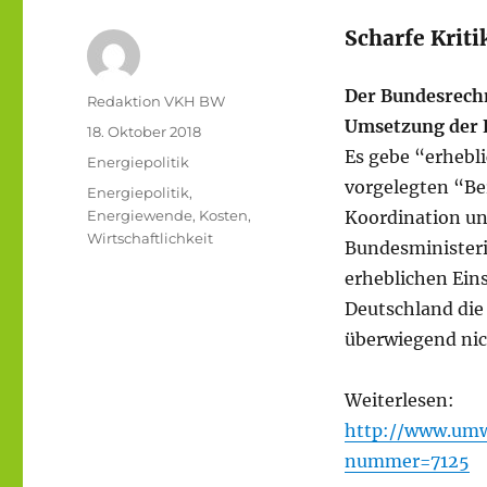
Scharfe Kriti
Der Bundesrech
Autor
Redaktion VKH BW
Umsetzung der 
Veröffentlicht
18. Oktober 2018
am
Es gebe “erhebli
Kategorien
Energiepolitik
vorgelegten “Be
Schlagwörter
Energiepolitik
,
Energiewende
,
Kosten
,
Koordination un
Wirtschaftlichkeit
Bundesministeri
erheblichen Ein
Deutschland die
überwiegend nic
Weiterlesen:
http://www.um
nummer=7125