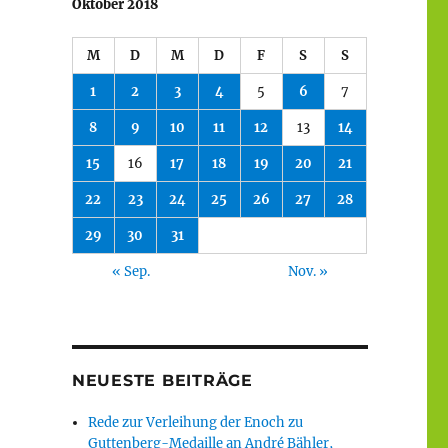
Oktober 2018
M
D
M
D
F
S
S
1
2
3
4
5
6
7
8
9
10
11
12
13
14
15
16
17
18
19
20
21
22
23
24
25
26
27
28
29
30
31
« Sep.
Nov. »
NEUESTE BEITRÄGE
Rede zur Verleihung der Enoch zu
Guttenberg-Medaille an André Bähler,