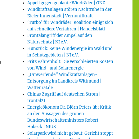
Appell gegen geplante Windräder | GNZ
Windkraftanlagen stören Nachtruhe in der
Kieler Innenstadt | Vernunftkraft
‘Turbo’ für Windräder: Koalition einigt sich
auf schnellere Verfahren | Handelsblatt
Frontalangriff der Ampel auf den
Naturschutz | NI e.V.
Hunsrück: Keine Windenergie im Wald und
in Schutzgebieten | NI e.V.
s
Fritz Vahrenholt: Die verschleierten Kosten
von Wind -und Solarenergie
„Umwerfende“ Windkraftanlagen-
Entsorgung im Landkreis Wittmund |
Wattenrat.de
Chinas Zugriff auf deutschen Strom |
frontal21
Energieökonom Dr. Björn Peters übt Kritik
an den Aussagen des grünen
Bundeswirtschaftsministers Robert
Habeck | NIUS
Solarpark wird nicht gebaut: Gericht stoppt