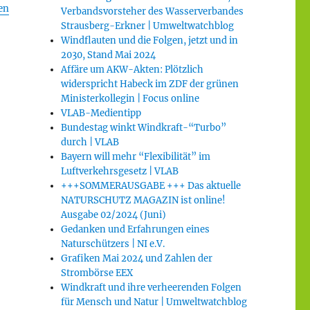
en
Verbandsvorsteher des Wasserverbandes
Strausberg-Erkner | Umweltwatchblog
Windflauten und die Folgen, jetzt und in
2030, Stand Mai 2024
Affäre um AKW-Akten: Plötzlich
widerspricht Habeck im ZDF der grünen
Ministerkollegin | Focus online
VLAB-Medientipp
Bundestag winkt Windkraft-“Turbo”
durch | VLAB
Bayern will mehr “Flexibilität” im
Luftverkehrsgesetz | VLAB
+++SOMMERAUSGABE +++ Das aktuelle
NATURSCHUTZ MAGAZIN ist online!
Ausgabe 02/2024 (Juni)
Gedanken und Erfahrungen eines
Naturschützers | NI e.V.
Grafiken Mai 2024 und Zahlen der
Strombörse EEX
Windkraft und ihre verheerenden Folgen
für Mensch und Natur | Umweltwatchblog