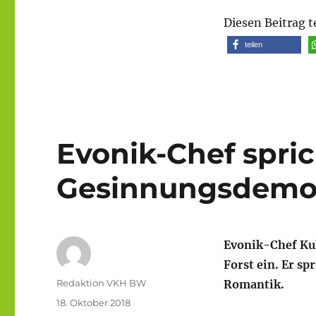
Diesen Beitrag t
teilen
Evonik-Chef spri
Gesinnungsdemok
Evonik-Chef Ku
Forst ein. Er s
Autor
Redaktion VKH BW
Romantik.
Veröffentlicht
18. Oktober 2018