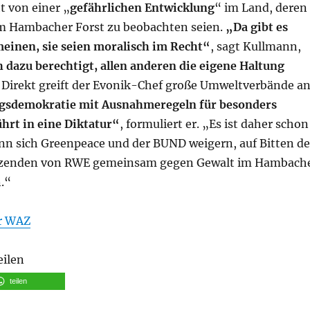
t von einer „
gefährlichen Entwicklung
“ im Land, deren
m Hambacher Forst zu beobachten seien.
„Da gibt es
einen, sie seien moralisch im Recht“
, sagt Kullmann,
 dazu berechtigt, allen anderen die eigene Haltung
. Direkt greift der Evonik-Chef große Umweltverbände an
gsdemokratie mit Ausnahmeregeln für besonders
hrt in eine Diktatur“
, formuliert er. „Es ist daher schon
nn sich Greenpeace und der BUND weigern, auf Bitten de
tzenden von RWE gemeinsam gegen Gewalt im Hambach
.“
er WAZ
eilen
teilen