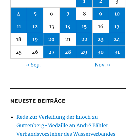
1
2
3
4
5
6
7
8
9
10
11
12
13
14
15
16
17
18
19
20
21
22
23
24
25
26
27
28
29
30
31
« Sep.
Nov. »
NEUESTE BEITRÄGE
Rede zur Verleihung der Enoch zu
Guttenberg-Medaille an André Bähler,
Verbandsvorsteher des Wasserverbandes