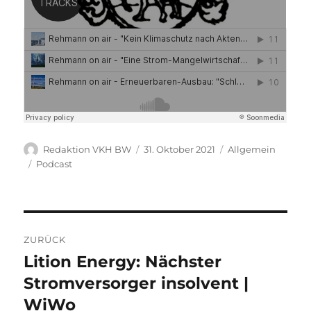
Autor
Veröffentlicht
Kategorien
Redaktion VKH BW
31. Oktober 2021
Allgemein
am
Schlagwörter
Podcast
Beitragsnavigation
ZURÜCK
Lition Energy: Nächster
Vorheriger
Beitrag:
Stromversorger insolvent |
WiWo