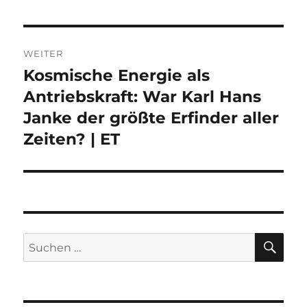
WEITER
Kosmische Energie als
Nächster
Beitrag:
Antriebskraft: War Karl Hans
Janke der größte Erfinder aller
Zeiten? | ET
SU
Suche
nach: