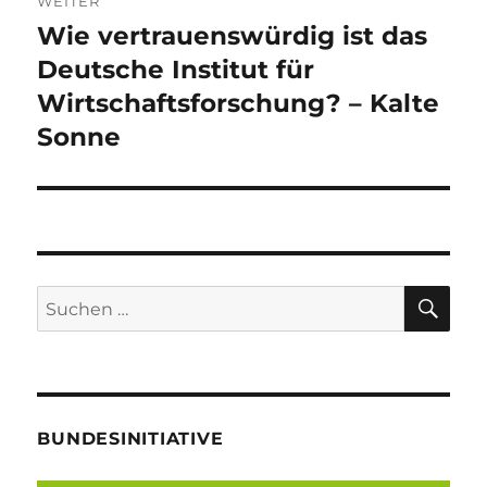
WEITER
Wie vertrauenswürdig ist das
Nächster
Beitrag:
Deutsche Institut für
Wirtschaftsforschung? – Kalte
Sonne
SU
Suche
nach:
BUNDESINITIATIVE