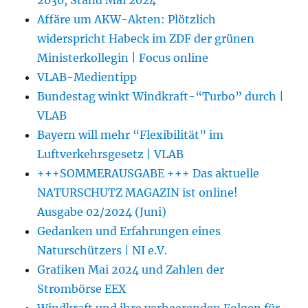
Affäre um AKW-Akten: Plötzlich
widerspricht Habeck im ZDF der grünen
Ministerkollegin | Focus online
VLAB-Medientipp
Bundestag winkt Windkraft-“Turbo” durch |
VLAB
Bayern will mehr “Flexibilität” im
Luftverkehrsgesetz | VLAB
+++SOMMERAUSGABE +++ Das aktuelle
NATURSCHUTZ MAGAZIN ist online!
Ausgabe 02/2024 (Juni)
Gedanken und Erfahrungen eines
Naturschützers | NI e.V.
Grafiken Mai 2024 und Zahlen der
Strombörse EEX
Windkraft und ihre verheerenden Folgen für