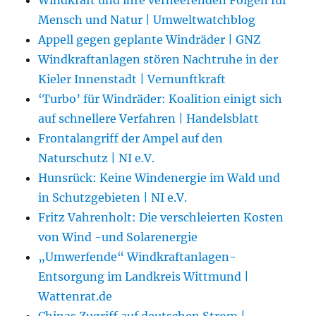
Mensch und Natur | Umweltwatchblog
Appell gegen geplante Windräder | GNZ
Windkraftanlagen stören Nachtruhe in der
Kieler Innenstadt | Vernunftkraft
‘Turbo’ für Windräder: Koalition einigt sich
auf schnellere Verfahren | Handelsblatt
Frontalangriff der Ampel auf den
Naturschutz | NI e.V.
Hunsrück: Keine Windenergie im Wald und
in Schutzgebieten | NI e.V.
Fritz Vahrenholt: Die verschleierten Kosten
von Wind -und Solarenergie
„Umwerfende“ Windkraftanlagen-
Entsorgung im Landkreis Wittmund |
Wattenrat.de
Chinas Zugriff auf deutschen Strom |