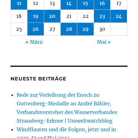
11
12
13
14
15
16
17
18
19
20
21
22
23
24
25
26
27
28
29
30
« März
Mai »
NEUESTE BEITRÄGE
Rede zur Verleihung der Enoch zu
Guttenberg-Medaille an André Bähler,
Verbandsvorsteher des Wasserverbandes
Strausberg-Erkner | Umweltwatchblog
Windflauten und die Folgen, jetzt und in
2030, Stand Mai 2024