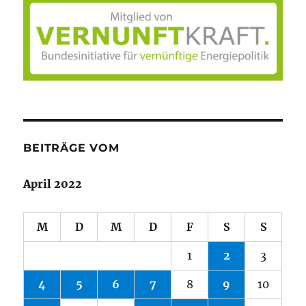
BEITRÄGE VOM
April 2022
M
D
M
D
F
S
S
1
2
3
4
5
6
7
8
9
10