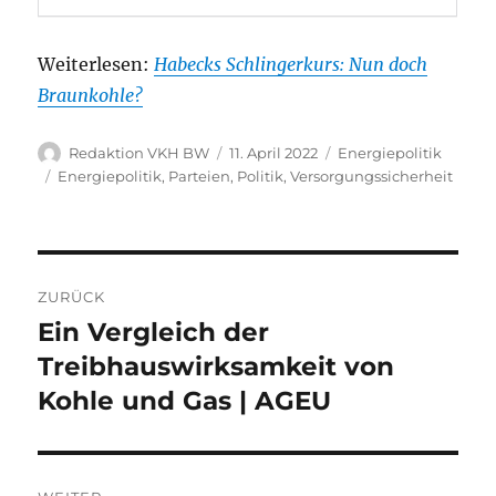
Weiterlesen:
Habecks Schlingerkurs: Nun doch
Braunkohle?
Autor
Veröffentlicht
Kategorien
Redaktion VKH BW
11. April 2022
Energiepolitik
am
Schlagwörter
Energiepolitik
,
Parteien
,
Politik
,
Versorgungssicherheit
Beitragsnavigation
ZURÜCK
Ein Vergleich der
Vorheriger
Beitrag:
Treibhauswirksamkeit von
Kohle und Gas | AGEU