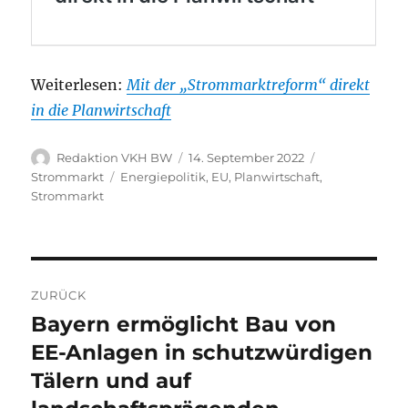
Weiterlesen:
Mit der „Strommarktreform“ direkt
in die Planwirtschaft
Autor
Veröffentlicht
Kategorien
Redaktion VKH BW
14. September 2022
am
Schlagwörter
Strommarkt
Energiepolitik
,
EU
,
Planwirtschaft
,
Strommarkt
Beitragsnavigation
ZURÜCK
Bayern ermöglicht Bau von
Vorheriger
Beitrag:
EE-Anlagen in schutzwürdigen
Tälern und auf