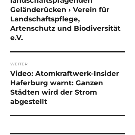
landschaftsprägenden
Geländerücken › Verein für
Landschaftspflege,
Artenschutz und Biodiversität
e.V.
WEITER
Video: Atomkraftwerk-Insider
Nächster
Beitrag:
Haferburg warnt: Ganzen
Städten wird der Strom
abgestellt