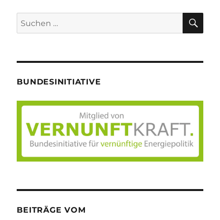
SU
Suche
nach:
BUNDESINITIATIVE
BEITRÄGE VOM