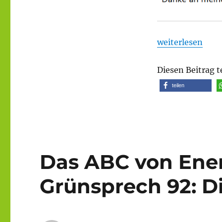
„Bericht des W
weiterlesen
Diesen Beitrag t
teilen
Das ABC von Ene
Grünsprech 92: Di