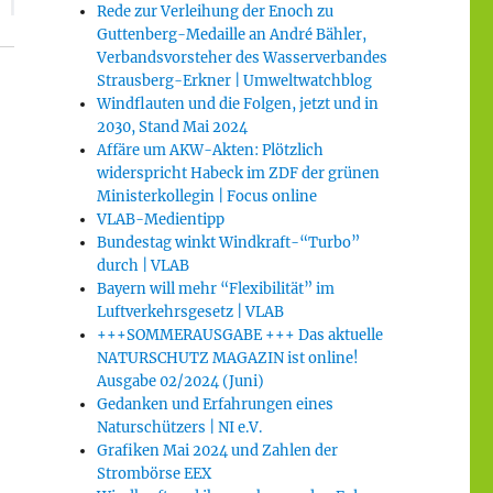
Rede zur Verleihung der Enoch zu
Guttenberg-Medaille an André Bähler,
Verbandsvorsteher des Wasserverbandes
Strausberg-Erkner | Umweltwatchblog
Einzugsgebiet des Rheins“
Windflauten und die Folgen, jetzt und in
2030, Stand Mai 2024
Affäre um AKW-Akten: Plötzlich
widerspricht Habeck im ZDF der grünen
Ministerkollegin | Focus online
VLAB-Medientipp
Bundestag winkt Windkraft-“Turbo”
durch | VLAB
Bayern will mehr “Flexibilität” im
Luftverkehrsgesetz | VLAB
+++SOMMERAUSGABE +++ Das aktuelle
NATURSCHUTZ MAGAZIN ist online!
Ausgabe 02/2024 (Juni)
Gedanken und Erfahrungen eines
Naturschützers | NI e.V.
Grafiken Mai 2024 und Zahlen der
Strombörse EEX