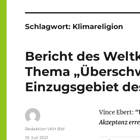
Schlagwort:
Klimareligion
Bericht des Welt
Thema „Übersc
Einzugsgebiet de
Vince Ebert:
“
Akzeptanz errei
Autor
Redaktion VKH BW
Veröffentlicht
19. Juli 2021