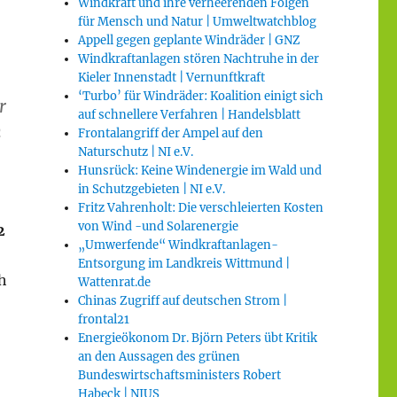
Windkraft und ihre verheerenden Folgen
für Mensch und Natur | Umweltwatchblog
Appell gegen geplante Windräder | GNZ
Windkraftanlagen stören Nachtruhe in der
Kieler Innenstadt | Vernunftkraft
‘Turbo’ für Windräder: Koalition einigt sich
r
auf schnellere Verfahren | Handelsblatt
h
Frontalangriff der Ampel auf den
Naturschutz | NI e.V.
Hunsrück: Keine Windenergie im Wald und
in Schutzgebieten | NI e.V.
Fritz Vahrenholt: Die verschleierten Kosten
von Wind -und Solarenergie
2
„Umwerfende“ Windkraftanlagen-
Entsorgung im Landkreis Wittmund |
h
Wattenrat.de
Chinas Zugriff auf deutschen Strom |
frontal21
Energieökonom Dr. Björn Peters übt Kritik
an den Aussagen des grünen
Bundeswirtschaftsministers Robert
Habeck | NIUS