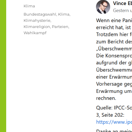
am
Kategorien
Klima
Schlagwörter
Bundestagswahl
,
Klima
,
Klimahysterie
,
Klimareligion
,
Parteien
,
Wahlkampf