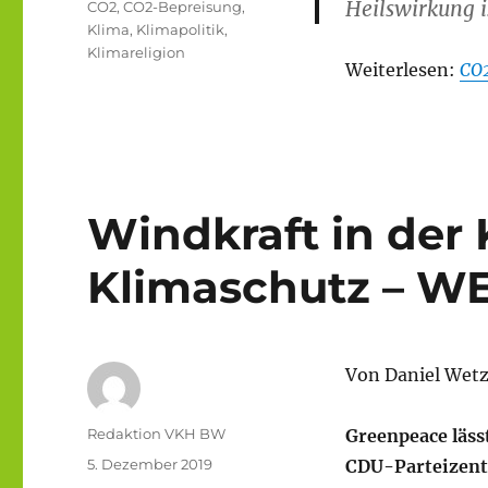
Heilswirkung i
Schlagwörter
CO2
,
CO2-Bepreisung
,
Klima
,
Klimapolitik
,
Klimareligion
Weiterlesen:
CO2
Windkraft in der 
Klimaschutz – W
Von Daniel Wetz
Autor
Redaktion VKH BW
Greenpeace lässt
Veröffentlicht
5. Dezember 2019
CDU-Parteizentr
am