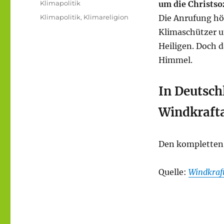
Kategorien
Klimapolitik
um die Christso
Schlagwörter
Klimapolitik
,
Klimareligion
Die Anrufung hö
Klimaschützer u
Heiligen. Doch 
Himmel.
In Deutsch
Windkraft
Den kompletten 
Quelle:
Windkraft