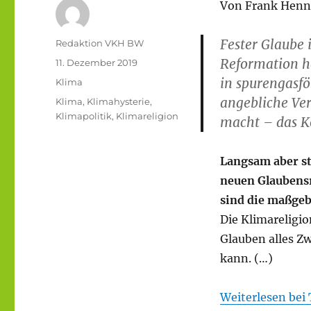
Von Frank Henn
Fester Glaube 
Autor
Redaktion VKH BW
Reformation he
Veröffentlicht
11. Dezember 2019
am
in spurengasf
Kategorien
Klima
angebliche Ver
Schlagwörter
Klima
,
Klimahysterie
,
Klimapolitik
,
Klimareligion
macht – das K
Langsam aber st
neuen Glaubensr
sind die maßgeb
Die Klimareligio
Glauben alles Zw
kann. (…)
Weiterlesen bei 