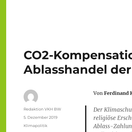
CO2-Kompensatio
Ablasshandel der 
Von
Ferdinand 
Der Klimaschu
Autor
Redaktion VKH BW
religiöse Ersc
Veröffentlicht
5. Dezember 2019
am
Ablass-Zahlun
Kategorien
Klimapolitik