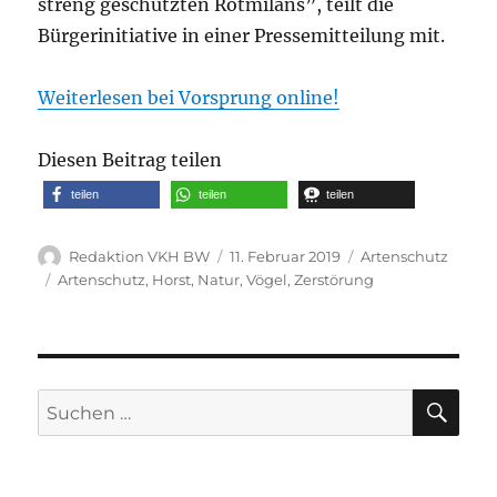
streng geschützten Rotmilans”, teilt die
Bürgerinitiative in einer Pressemitteilung mit.
Weiterlesen bei Vorsprung online!
Diesen Beitrag teilen
teilen
teilen
teilen
Autor
Veröffentlicht
Kategorien
Redaktion VKH BW
11. Februar 2019
Artenschutz
am
Schlagwörter
Artenschutz
,
Horst
,
Natur
,
Vögel
,
Zerstörung
SU
Suche
nach: