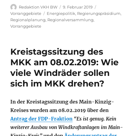
Autor
Veröffentlicht
Kategorien
Redaktion VKH BW
9. Februar 2019
am
Schlagwörter
Vorranggebiete
Energiepolitik
,
Regierungspräsidium
,
Regionalplanung
,
Regionalversammlung
,
Vorranggebiete
Kreistagssitzung des
MKK am 08.02.2019: Wie
viele Windräder sollen
sich im MKK drehen?
In der Kreistagssitzung des Main-Kinzig-
Kreises wurden am 08.02.2019 über den
Antrag der FDP-Fraktion
“Es ist genug. Kein
weiterer Ausbau von Windkraftanlagen im Main-
Kinzig-Kreis”
und den
Änderungsantrag der