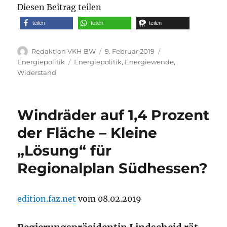
Diesen Beitrag teilen
teilen
teilen
teilen
Autor
Veröffentlicht
Kategorien
Redaktion VKH BW
9. Februar 2019
am
Schlagwörter
Energiepolitik
Energiepolitik
,
Energiewende
,
Widerstand
Windräder auf 1,4 Prozent
der Fläche – Kleine
„Lösung“ für
Regionalplan Südhessen?
edition.faz.net
vom 08.02.2019