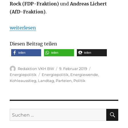
Rock (FDP-Fraktion)
und
Andreas Lichert
(AfD-Fraktion)
.
„2. Plenarsitzung des Hessischen Landtags am 05.
weiterlesen
Diesen Beitrag teilen
teilen
teilen
teilen
Autor
Veröffentlicht
Kategorien
Redaktion VKH BW
9. Februar 2019
am
Schlagwörter
Energiepolitik
Energiepolitik
,
Energiewende
,
Kohleausstieg
,
Landtag
,
Parteien
,
Politik
SU
Suche
nach: