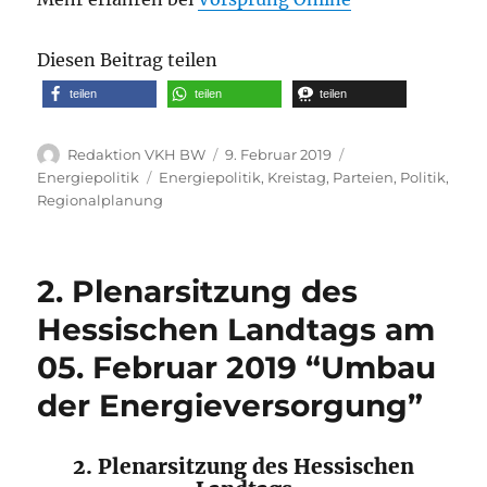
Diesen Beitrag teilen
teilen
teilen
teilen
Autor
Veröffentlicht
Kategorien
Redaktion VKH BW
9. Februar 2019
am
Schlagwörter
Energiepolitik
Energiepolitik
,
Kreistag
,
Parteien
,
Politik
,
Regionalplanung
2. Plenarsitzung des
Hessischen Landtags am
05. Februar 2019 “Umbau
der Energieversorgung”
2. Plenarsitzung des Hessischen