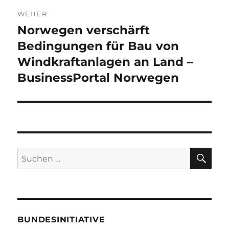
WEITER
Norwegen verschärft
Nächster
Beitrag:
Bedingungen für Bau von
Windkraftanlagen an Land –
BusinessPortal Norwegen
SU
Suche
nach:
BUNDESINITIATIVE