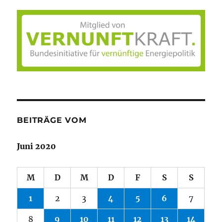
BEITRÄGE VOM
Juni 2020
M
D
M
D
F
S
S
1
2
3
4
5
6
7
8
9
10
11
12
13
14