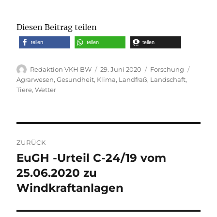
Diesen Beitrag teilen
teilen
teilen
teilen
Autor
Veröffentlicht
Kategorien
Schlag
Redaktion VKH BW
29. Juni 2020
Forschung
am
Agrarwesen
,
Gesundheit
,
Klima
,
Landfraß
,
Landschaft
,
Tiere
,
Wetter
Beitragsnavigation
ZURÜCK
EuGH -Urteil C-24/19 vom
Vorheriger
Beitrag:
25.06.2020 zu
Windkraftanlagen