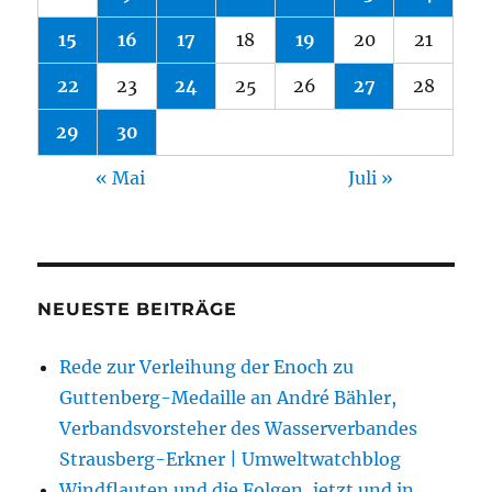
15
16
17
18
19
20
21
22
23
24
25
26
27
28
29
30
« Mai
Juli »
NEUESTE BEITRÄGE
Rede zur Verleihung der Enoch zu
Guttenberg-Medaille an André Bähler,
Verbandsvorsteher des Wasserverbandes
Strausberg-Erkner | Umweltwatchblog
Windflauten und die Folgen, jetzt und in