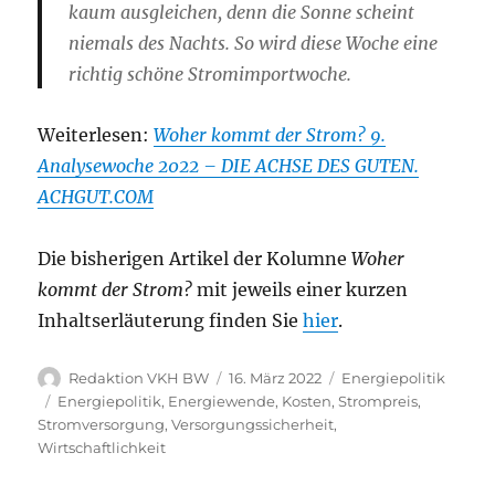
kaum ausgleichen, denn die Sonne scheint
niemals des Nachts. So wird diese Woche eine
richtig schöne Stromimportwoche.
Weiterlesen:
Woher kommt der Strom? 9.
Analysewoche 2022 – DIE ACHSE DES GUTEN.
ACHGUT.COM
Die bisherigen Artikel der Kolumne
Woher
kommt der Strom?
mit jeweils einer kurzen
Inhaltserläuterung finden Sie
hier
.
Autor
Veröffentlicht
Kategorien
Redaktion VKH BW
16. März 2022
Energiepolitik
am
Schlagwörter
Energiepolitik
,
Energiewende
,
Kosten
,
Strompreis
,
Stromversorgung
,
Versorgungssicherheit
,
Wirtschaftlichkeit