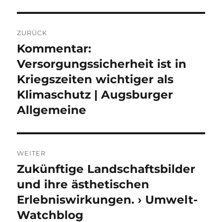
Beitragsnavigation
ZURÜCK
Kommentar:
Vorheriger
Beitrag:
Versorgungssicherheit ist in
Kriegszeiten wichtiger als
Klimaschutz | Augsburger
Allgemeine
WEITER
Zukünftige Landschaftsbilder
Nächster
Beitrag:
und ihre ästhetischen
Erlebniswirkungen. › Umwelt-
Watchblog