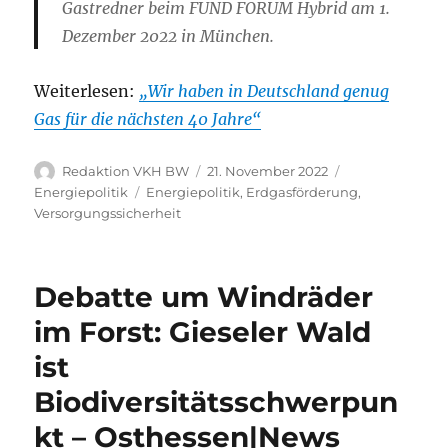
Gastredner beim FUND FORUM Hybrid am 1.
Dezember 2022 in München.
Weiterlesen:
„Wir haben in Deutschland genug
Gas für die nächsten 40 Jahre“
Autor
Veröffentlicht
Kategorien
Redaktion VKH BW
21. November 2022
am
Schlagwörter
Energiepolitik
Energiepolitik
,
Erdgasförderung
,
Versorgungssicherheit
Debatte um Windräder
im Forst: Gieseler Wald
ist
Biodiversitätsschwerpun
kt – Osthessen|News