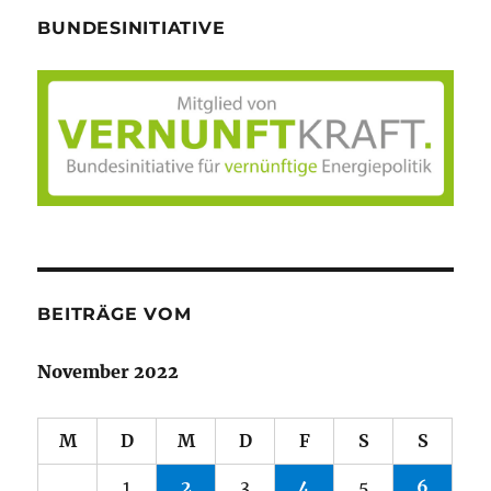
BUNDESINITIATIVE
BEITRÄGE VOM
November 2022
M
D
M
D
F
S
S
1
2
3
4
5
6