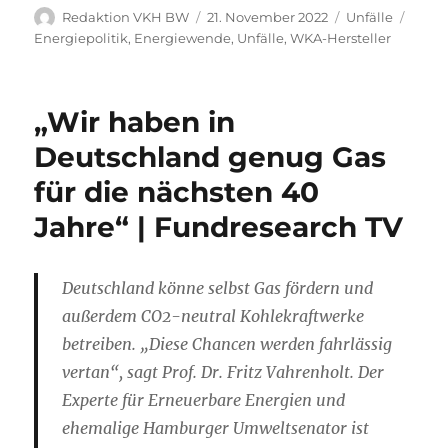
Autor
Veröffentlicht
Kategorien
Schla
Redaktion VKH BW
21. November 2022
Unfälle
am
Energiepolitik
,
Energiewende
,
Unfälle
,
WKA-Hersteller
„Wir haben in
Deutschland genug Gas
für die nächsten 40
Jahre“ | Fundresearch TV
Deutschland könne selbst Gas fördern und
außerdem CO2-neutral Kohlekraftwerke
betreiben. „Diese Chancen werden fahrlässig
vertan“, sagt Prof. Dr. Fritz Vahrenholt. Der
Experte für Erneuerbare Energien und
ehemalige Hamburger Umweltsenator ist