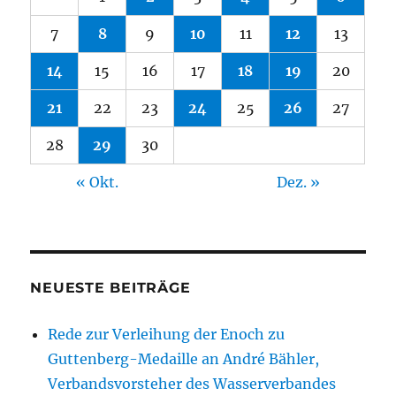
7
8
9
10
11
12
13
14
15
16
17
18
19
20
21
22
23
24
25
26
27
28
29
30
« Okt.
Dez. »
NEUESTE BEITRÄGE
Rede zur Verleihung der Enoch zu
Guttenberg-Medaille an André Bähler,
Verbandsvorsteher des Wasserverbandes