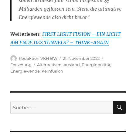
sollen da dieses Jahr schon insgesamt $5
Milliarden geflossen sein. Steht die ultimative
Energiewende also dicht bevor?
Weiterlesen:
FIRST LIGHT FUSION – EIN LICHT
AM ENDE DES TUNNELS? – THINK-AGAIN
Autor
Veröffentlicht
Kategorien
Redaktion VKH BW
21. November 2022
am
Schlagwörter
Forschung
Alternativen
,
Ausland
,
Energiepolitik
,
Energiewende
,
Kernfusion
SU
Suche
nach: