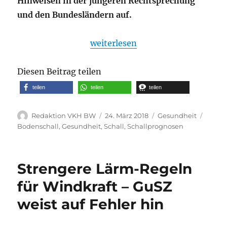
Hinweisen in der jüngeren Rechtsprechung
und den Bundesländern auf.
„Stiftung Umweltenergierecht: H
weiterlesen
Diesen Beitrag teilen
teilen
teilen
teilen
Autor
Veröffentlicht
Kategorien
Schla
Redaktion VKH BW
24. März 2018
Gesundheit
am
Bodenschall
,
Gesundheit
,
Schall
,
Schallprognosen
Strengere Lärm-Regeln
für Windkraft – GuSZ
weist auf Fehler hin