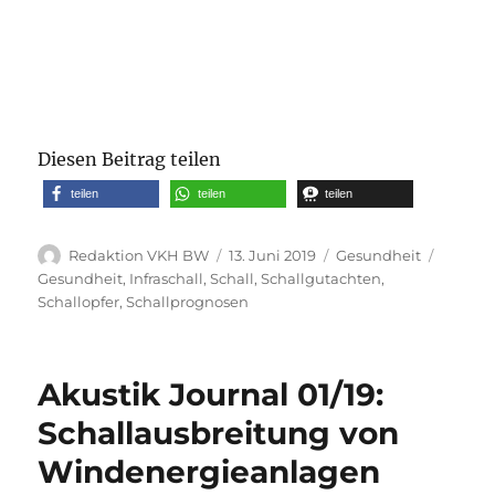
Diesen Beitrag teilen
teilen
teilen
teilen
Autor
Veröffentlicht
Kategorien
Schlag
Redaktion VKH BW
13. Juni 2019
Gesundheit
am
Gesundheit
,
Infraschall
,
Schall
,
Schallgutachten
,
Schallopfer
,
Schallprognosen
Akustik Journal 01/19:
Schallausbreitung von
Windenergieanlagen