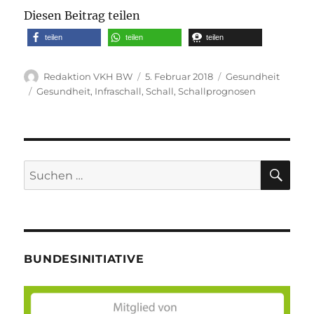
Diesen Beitrag teilen
teilen
teilen
teilen
Autor
Veröffentlicht
Kategorien
Redaktion VKH BW
5. Februar 2018
Gesundheit
am
Schlagwörter
Gesundheit
,
Infraschall
,
Schall
,
Schallprognosen
SU
Suche
nach:
BUNDESINITIATIVE