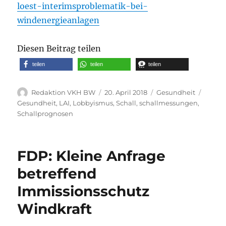
loest-interimsproblematik-bei-
windenergieanlagen
Diesen Beitrag teilen
teilen
teilen
teilen
Autor
Veröffentlicht
Kategorien
Schlag
Redaktion VKH BW
20. April 2018
Gesundheit
am
Gesundheit
,
LAI
,
Lobbyismus
,
Schall
,
schallmessungen
,
Schallprognosen
FDP: Kleine Anfrage
betreffend
Immissionsschutz
Windkraft