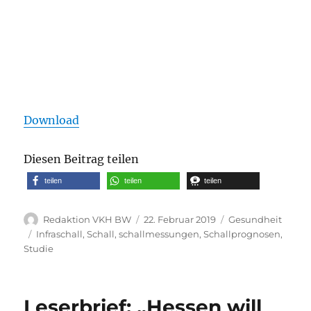
Download
Diesen Beitrag teilen
teilen
teilen
teilen
Autor
Veröffentlicht
Kategorien
Redaktion VKH BW
22. Februar 2019
Gesundheit
am
Schlagwörter
Infraschall
,
Schall
,
schallmessungen
,
Schallprognosen
,
Studie
Leserbrief: „Hessen will