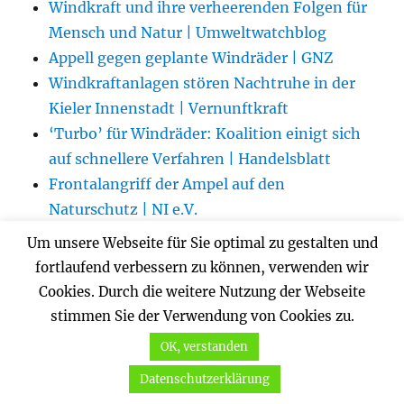
Windkraft und ihre verheerenden Folgen für
Mensch und Natur | Umweltwatchblog
Appell gegen geplante Windräder | GNZ
Windkraftanlagen stören Nachtruhe in der
Kieler Innenstadt | Vernunftkraft
‘Turbo’ für Windräder: Koalition einigt sich
auf schnellere Verfahren | Handelsblatt
Frontalangriff der Ampel auf den
Naturschutz | NI e.V.
Hunsrück: Keine Windenergie im Wald und
Um unsere Webseite für Sie optimal zu gestalten und
in Schutzgebieten | NI e.V.
fortlaufend verbessern zu können, verwenden wir
Fritz Vahrenholt: Die verschleierten Kosten
Cookies. Durch die weitere Nutzung der Webseite
von Wind -und Solarenergie
stimmen Sie der Verwendung von Cookies zu.
„Umwerfende“ Windkraftanlagen-
OK, verstanden
Entsorgung im Landkreis Wittmund |
Datenschutzerklärung
Wattenrat.de