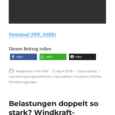
Download (PDF, 66KB)
Diesen Beitrag teilen
teilen
teilen
teilen
Autor
Veröffentlicht
Kategorien
Schlagw
Redaktion VKH BW
5. April 2018
Gesundheit
am
Genehmigungsverfahren
,
Gesundheit
,
Parteien
,
Politik
,
Schallprognosen
Belastungen doppelt so
stark? Windkraft-