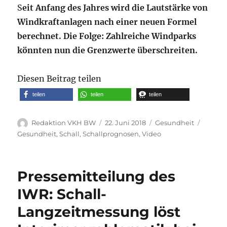
S
eit Anfang des Jahres wird die Lautstärke von
Windkraftanlagen nach einer neuen Formel
berechnet. Die Folge: Zahlreiche Windparks
könnten nun die Grenzwerte überschreiten.
Diesen Beitrag teilen
teilen
teilen
teilen
Autor
Veröffentlicht
Kategorien
Schlag
Redaktion VKH BW
22. Juni 2018
Gesundheit
am
Gesundheit
,
Schall
,
Schallprognosen
,
Video
Pressemitteilung des
IWR: Schall-
Langzeitmessung löst