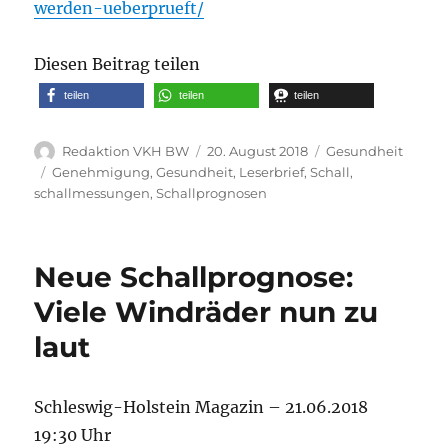
werden-ueberprueft/
Diesen Beitrag teilen
teilen
teilen
teilen
Autor
Veröffentlicht
Kategorien
Redaktion VKH BW
20. August 2018
Gesundheit
am
Schlagwörter
Genehmigung
,
Gesundheit
,
Leserbrief
,
Schall
,
schallmessungen
,
Schallprognosen
Neue Schallprognose:
Viele Windräder nun zu
laut
Schleswig-Holstein Magazin – 21.06.2018
19:30 Uhr