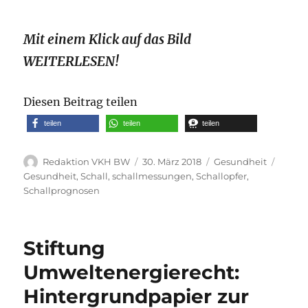
Mit einem Klick auf das Bild
WEITERLESEN!
Diesen Beitrag teilen
teilen
teilen
teilen
Autor
Veröffentlicht
Kategorien
Schla
Redaktion VKH BW
30. März 2018
Gesundheit
am
Gesundheit
,
Schall
,
schallmessungen
,
Schallopfer
,
Schallprognosen
Stiftung
Umweltenergierecht:
Hintergrundpapier zur