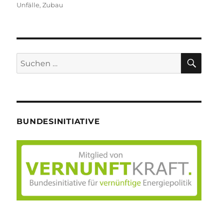
am
Unfälle
,
Zubau
SU
Suche
nach:
BUNDESINITIATIVE