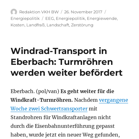
Autor
Veröffentlicht
Kategorien
Redaktion VKH BW
26. November 2017
am
Schlagwörter
Energiepolitik
EEG
,
Energiepolitik
,
Energiewende
,
Kosten
,
Landfraß
,
Landschaft
,
Zerstörung
Windrad-Transport in
Eberbach: Turmröhren
werden weiter befördert
Eberbach. (pol/van)
Es geht weiter für die
Windkraft-Turmröhren.
Nachdem
vergangene
Woche zwei Schwertransporter
mit
Standrohren für Windkraftanlagen nicht
durch die Eisenbahnunterführung gepasst
haben, wurde jetzt ein neuer Weg gefunden,