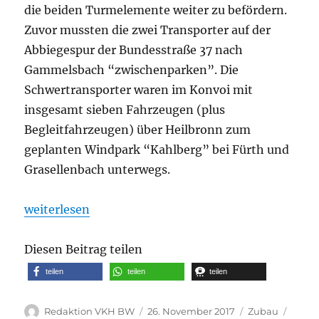
die beiden Turmelemente weiter zu befördern.
Zuvor mussten die zwei Transporter auf der
Abbiegespur der Bundesstraße 37 nach
Gammelsbach “zwischenparken”. Die
Schwertransporter waren im Konvoi mit
insgesamt sieben Fahrzeugen (plus
Begleitfahrzeugen) über Heilbronn zum
geplanten Windpark “Kahlberg” bei Fürth und
Grasellenbach unterwegs.
„Windrad-Transport in Eberbach: Turmröhren werd
weiterlesen
Diesen Beitrag teilen
teilen
teilen
teilen
Autor
Veröffentlicht
Kategorien
Schla
Redaktion VKH BW
26. November 2017
Zubau