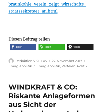
braunkohle-verein-zeigt-wirtschafts-
staatssekretaer-an.html
Diesen Beitrag teilen
teilen
teilen
teilen
Autor
Veröffentlicht
Kategorien
Redaktion VKH BW
27. November 2017
am
Schlagwörter
Energiepolitik
Energiepolitik
,
Parteien
,
Politik
WINDKRAFT & CO:
Riskante Anlageformen
aus Sicht der