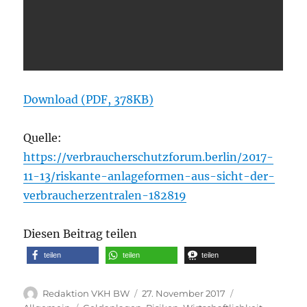
Download (PDF, 378KB)
Quelle:
https://verbraucherschutzforum.berlin/2017-
11-13/riskante-anlageformen-aus-sicht-der-
verbraucherzentralen-182819
Diesen Beitrag teilen
teilen
teilen
teilen
Autor
Veröffentlicht
Kategorien
Redaktion VKH BW
27. November 2017
am