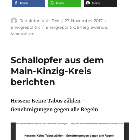
teilen
teilen
teilen
Autor
Veröffentlicht
Kategorien
Redaktion VKH BW
27. November 2017
am
Schlagwörter
Energiepolitik
Energiepolitik
,
Energiewende
,
Moratorium
Schallopfer aus dem
Main-Kinzig-Kreis
berichten
Hessen: Keine Tabus zählen –
Genehmigungen gegen alle Regeln