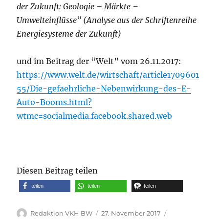
der Zukunft: Geologie – Märkte –
Umwelteinflüsse” (Analyse aus der Schriftenreihe
Energiesysteme der Zukunft)
und im Beitrag der “Welt” vom 26.11.2017:
https://www.welt.de/wirtschaft/article1709601
55/Die-gefaehrliche-Nebenwirkung-des-E-
Auto-Booms.html?
wtmc=socialmedia.facebook.shared.web
Diesen Beitrag teilen
teilen
teilen
teilen
Autor
Veröffentlicht
Kategorien
Redaktion VKH BW
27. November 2017