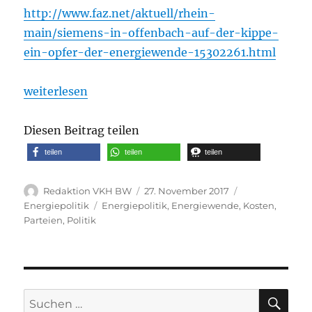
http://www.faz.net/aktuell/rhein-
main/siemens-in-offenbach-auf-der-kippe-
ein-opfer-der-energiewende-15302261.html
„Siemens in Offenbach: Noch ein Opfer der Energi
weiterlesen
Diesen Beitrag teilen
teilen
teilen
teilen
Autor
Veröffentlicht
Kategorien
Redaktion VKH BW
27. November 2017
am
Schlagwörter
Energiepolitik
Energiepolitik
,
Energiewende
,
Kosten
,
Parteien
,
Politik
SU
Suche