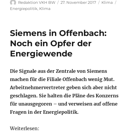
Autor
Veröffentlicht
Kategorien
Schlag
Redaktion VKH BW
27. November 2017
Klima
am
Energiepolitik
,
Klima
Siemens in Offenbach:
Noch ein Opfer der
Energiewende
Die Signale aus der Zentrale von Siemens
machen für die Filiale Offenbach wenig Mut.
Arbeitnehmervertreter geben sich aber nicht
geschlagen. Sie halten die Pläne des Konzerns
für unausgegoren – und verweisen auf offene
Fragen in der Energiepolitik.
Weiterlesen: