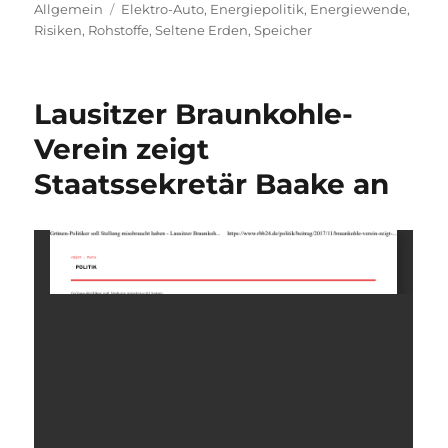
am
Schlagwörter
Allgemein
Elektro-Auto
,
Energiepolitik
,
Energiewende
,
Risiken
,
Rohstoffe
,
Seltene Erden
,
Speicher
Lausitzer Braunkohle-
Verein zeigt
Staatssekretär Baake an