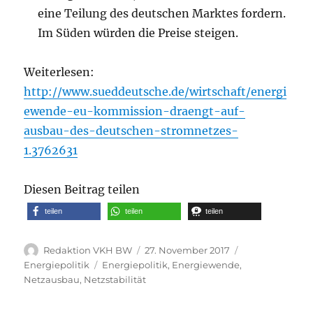
eine Teilung des deutschen Marktes fordern.
Im Süden würden die Preise steigen.
Weiterlesen:
http://www.sueddeutsche.de/wirtschaft/energi
ewende-eu-kommission-draengt-auf-
ausbau-des-deutschen-stromnetzes-
1.3762631
Diesen Beitrag teilen
teilen
teilen
teilen
Autor
Veröffentlicht
Kategorien
Redaktion VKH BW
27. November 2017
am
Schlagwörter
Energiepolitik
Energiepolitik
,
Energiewende
,
Netzausbau
,
Netzstabilität