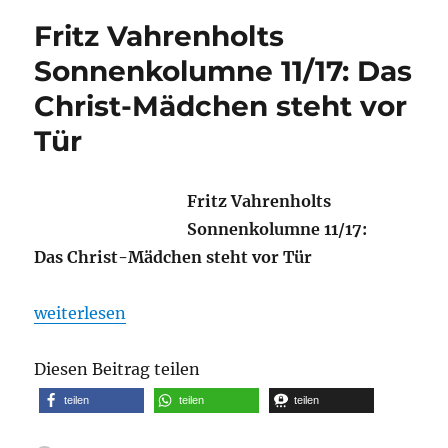
Fritz Vahrenholts
Sonnenkolumne 11/17: Das
Christ-Mädchen steht vor
Tür
Fritz Vahrenholts
Sonnenkolumne 11/17:
Das Christ-Mädchen steht vor Tür
„Fritz Vahrenholts Sonnenkolumne 11/17: Das Chri
weiterlesen
Diesen Beitrag teilen
teilen
teilen
teilen