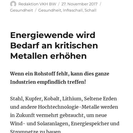
Autor
Veröffentlicht
Kategorien
Redaktion VKH BW
27. November 2017
am
Schlagwörter
Gesundheit
Gesundheit
,
Infraschall
,
Schall
Energiewende wird
Bedarf an kritischen
Metallen erhöhen
Wenn ein Rohstoff fehlt, kann dies ganze
Industrien empfindlich treffen!
Stahl, Kupfer, Kobalt, Lithium, Seltene Erden
und andere Hochtechnologie-Metalle werden
in Zukunft vermehrt gebraucht, um neue
Wind- und Solaranlagen, Energiespeicher und
Stromnetze zu bauen.