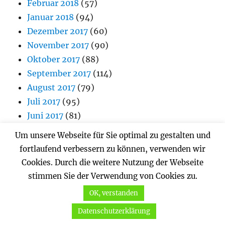
Februar 2018
(57)
Januar 2018
(94)
Dezember 2017
(60)
November 2017
(90)
Oktober 2017
(88)
September 2017
(114)
August 2017
(79)
Juli 2017
(95)
Juni 2017
(81)
Mai 2017
(106)
Um unsere Webseite für Sie optimal zu gestalten und
April 2017
(101)
fortlaufend verbessern zu können, verwenden wir
März 2017
(98)
Cookies. Durch die weitere Nutzung der Webseite
Februar 2017
(64)
stimmen Sie der Verwendung von Cookies zu.
Januar 2017
(90)
OK, verstanden
Dezember 2016
(44)
Datenschutzerklärung
November 2016
(76)