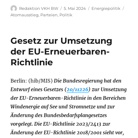
Autor
Veröffentlicht
Kategorien
Schla
Redaktion VKH BW
5. Mai 2024
Energiepolitik
am
Atomausstieg
,
Parteien
,
Politik
Gesetz zur Umsetzung
der EU-Erneuerbaren-
Richtlinie
Berlin: (hib/MIS)
Die Bundesregierung hat den
Entwurf eines Gesetzes (
20/11226
) zur Umsetzung
der EU-Erneuerbaren-Richtlinie in den Bereichen
Windenergie auf See und Stromnetze und zur
Änderung des Bundesbedarfsplangesetzes
vorgelegt. Die EU-Richtlinie 2023/2413 zur
Änderung der EU-Richtlinie 2018/2001 sieht vor,