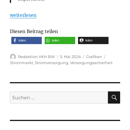
„Erste Auswertungen für April 2024 von Rolf Schust
weiterlesen
Diesen Beitrag teilen
teilen
teilen
teilen
Autor
Veröffentlicht
Kategorien
Schlagwört
Redaktion VKH BW
5. Mai 2024
Grafiken
am
Strommarkt
,
Stromversorgung
,
Versorgungssicherheit
SU
Suche
nach: