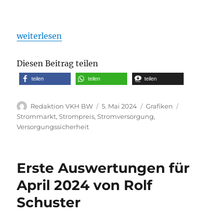
„Grafiken April 2024 und Zahlen der Strombörse E
weiterlesen
Diesen Beitrag teilen
teilen
teilen
teilen
Autor
Veröffentlicht
Kategorien
Schlagwört
Redaktion VKH BW
5. Mai 2024
Grafiken
am
Strommarkt
,
Strompreis
,
Stromversorgung
,
Versorgungssicherheit
Erste Auswertungen für
April 2024 von Rolf
Schuster