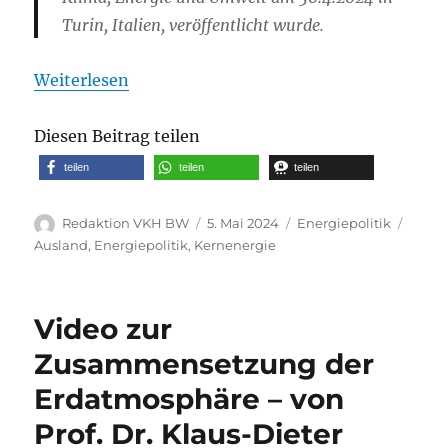
Turin, Italien, veröffentlicht wurde.
Weiterlesen
Diesen Beitrag teilen
teilen
teilen
teilen
Autor
Veröffentlicht
Kategorien
Schla
Redaktion VKH BW
5. Mai 2024
Energiepolitik
am
Ausland
,
Energiepolitik
,
Kernenergie
Video zur
Zusammensetzung der
Erdatmosphäre – von
Prof. Dr. Klaus-Dieter