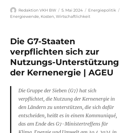
Autor
Veröffentlicht
Kategorien
Schla
Redaktion VKH BW
5. Mai 2024
Energiepolitik
am
Energiewende
,
Kosten
,
Wirtschaftlichkeit
Die G7-Staaten
verpflichten sich zur
Nutzungs-Unterstützung
der Kernenergie | AGEU
Die Gruppe der Sieben (G7) hat sich
verpflichtet, die Nutzung der Kernenergie in
den Ländern zu unterstützen, die sich dafür
entscheiden, heißt es in einem Kommuniqué,
das am Ende des G7-Ministertreffens für
Klima, Energie und Umwelt am 30.4.2024 in