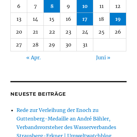
6
7
8
9
10
11
12
13
14
15
16
17
18
19
20
21
22
23
24
25
26
27
28
29
30
31
« Apr.
Juni »
NEUESTE BEITRÄGE
Rede zur Verleihung der Enoch zu
Guttenberg-Medaille an André Bähler,
Verbandsvorsteher des Wasserverbandes
Strausberg-Erkner | Umweltwatchblog