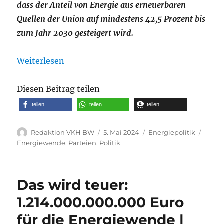
dass der Anteil von Energie aus erneuerbaren
Quellen der Union auf mindestens 42,5 Prozent bis
zum Jahr 2030 gesteigert wird.
Weiterlesen
Diesen Beitrag teilen
teilen
teilen
teilen
Autor
Veröffentlicht
Kategorien
Schla
Redaktion VKH BW
5. Mai 2024
Energiepolitik
am
Energiewende
,
Parteien
,
Politik
Das wird teuer:
1.214.000.000.000 Euro
für die Energiewende |