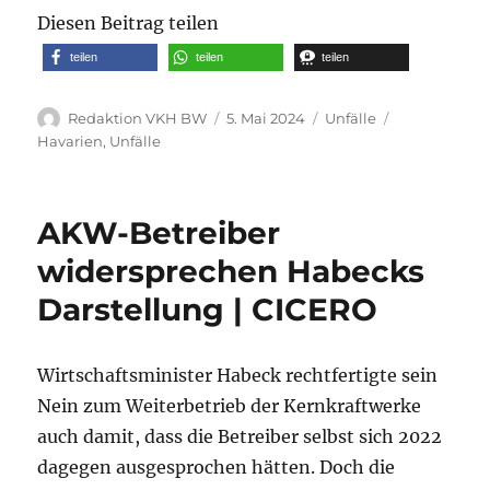
Diesen Beitrag teilen
teilen
teilen
teilen
Autor
Veröffentlicht
Kategorien
Schlagwörte
Redaktion VKH BW
5. Mai 2024
Unfälle
am
Havarien
,
Unfälle
AKW-Betreiber
widersprechen Habecks
Darstellung | CICERO
Wirtschaftsminister Habeck rechtfertigte sein
Nein zum Weiterbetrieb der Kernkraftwerke
auch damit, dass die Betreiber selbst sich 2022
dagegen ausgesprochen hätten. Doch die