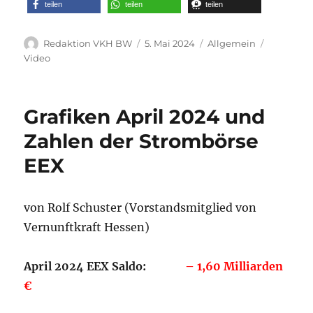
teilen
teilen
teilen
Autor
Veröffentlicht
Kategorien
Schlagwö
Redaktion VKH BW
5. Mai 2024
Allgemein
am
Video
Grafiken April 2024 und
Zahlen der Strombörse
EEX
von Rolf Schuster (Vorstandsmitglied von
Vernunftkraft Hessen)
April 2024 EEX Saldo:
– 1,60 Milliarden
€