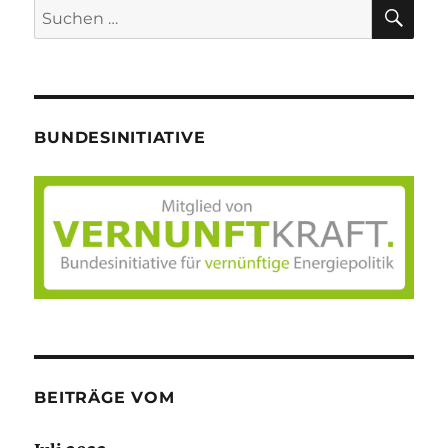
SU
Suche
nach:
BUNDESINITIATIVE
BEITRÄGE VOM