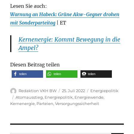
Lesen Sie auch:
Warnung an Habeck: Grüne Akw-Gegner drohen
mit Sonderparteitag
| ET
Kernenergie: Kommt Bewegung in die
Ampel?
Diesen Beitrag teilen
teilen
teilen
teilen
Autor
Veröffentlicht
Kategorien
Redaktion VKH BW
25. Juli 2022
Energiepolitik
am
Schlagwörter
Atomausstieg
,
Energiepolitik
,
Energiewende
,
Kernenergie
,
Parteien
,
Versorgungssicherheit