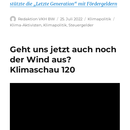
stützte die „Letzte Generation“ mit Fördergeldern
Autor
Veröffentlicht
Kategorien
Schlag
Redaktion VKH BW
25. Juli 2022
Klimapolitik
am
Klima-Aktivisten
,
Klimapolitik
,
Steuergelder
Geht uns jetzt auch noch
der Wind aus?
Klimaschau 120