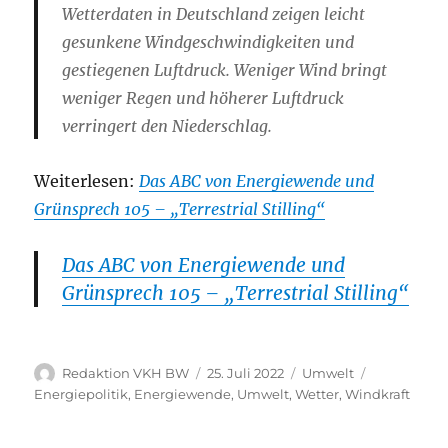
Wetterdaten in Deutschland zeigen leicht
gesunkene Windgeschwindigkeiten und
gestiegenen Luftdruck. Weniger Wind bringt
weniger Regen und höherer Luftdruck
verringert den Niederschlag.
Weiterlesen:
Das ABC von Energiewende und
Grünsprech 105 – „Terrestrial Stilling“
Das ABC von Energiewende und
Grünsprech 105 – „Terrestrial Stilling“
Autor
Veröffentlicht
Kategorien
Schlagwört
Redaktion VKH BW
25. Juli 2022
Umwelt
am
Energiepolitik
,
Energiewende
,
Umwelt
,
Wetter
,
Windkraft