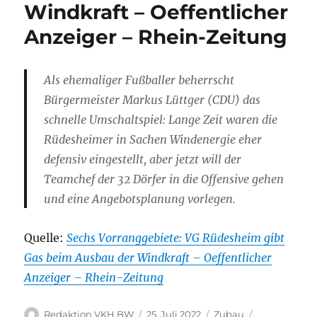
Windkraft – Oeffentlicher
Anzeiger – Rhein-Zeitung
Als ehemaliger Fußballer beherrscht
Bürgermeister Markus Lüttger (CDU) das
schnelle Umschaltspiel: Lange Zeit waren die
Rüdesheimer in Sachen Windenergie eher
defensiv eingestellt, aber jetzt will der
Teamchef der 32 Dörfer in die Offensive gehen
und eine Angebotsplanung vorlegen.
Quelle:
Sechs Vorranggebiete: VG Rüdesheim gibt
Gas beim Ausbau der Windkraft – Oeffentlicher
Anzeiger – Rhein-Zeitung
Autor
Veröffentlicht
Kategorien
Schlagwörte
Redaktion VKH BW
25. Juli 2022
Zubau