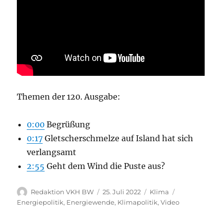
Themen der 120. Ausgabe:
0:00
Begrüßung
0:17
Gletscherschmelze auf Island hat sich
verlangsamt
2:55
Geht dem Wind die Puste aus?
Autor
Veröffentlicht
Kategorien
Schlagwörter
Redaktion VKH BW
25. Juli 2022
Klima
am
Energiepolitik
,
Energiewende
,
Klimapolitik
,
Video