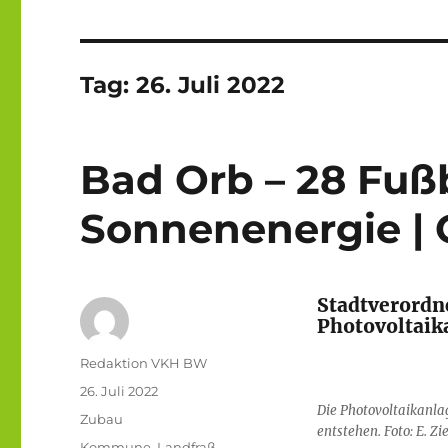
Tag:
26. Juli 2022
Bad Orb – 28 Fußb
Sonnenenergie |
Stadtverordn
Photovoltaik
Autor
Redaktion VKH BW
Veröffentlicht
26. Juli 2022
Die Photovoltaikanla
am
Kategorien
Zubau
entstehen. Foto: E. Zi
Schlagwörter
Kommune
,
Landfraß
,