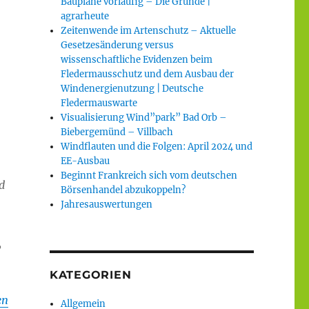
Baupläne vorläufig – Die Gründe |
agrarheute
Zeitenwende im Artenschutz – Aktuelle
Gesetzesänderung versus
wissenschaftliche Evidenzen beim
Fledermausschutz und dem Ausbau der
Windenergienutzung | Deutsche
Fledermauswarte
Visualisierung Wind”park” Bad Orb –
Biebergemünd – Villbach
Windflauten und die Folgen: April 2024 und
EE-Ausbau
Beginnt Frankreich sich vom deutschen
d
Börsenhandel abzukoppeln?
Jahresauswertungen
,
KATEGORIEN
en
Allgemein