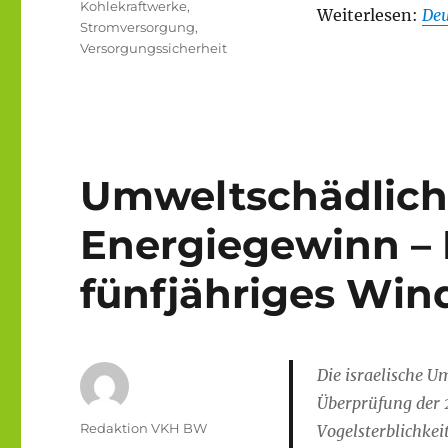
Kohlekraftwerke
,
Weiterlesen:
Deu
Stromversorgung
,
Versorgungssicherheit
Umweltschädlich
Energiegewinn – 
fünfjähriges Win
Die israelische U
Überprüfung der 
Autor
Redaktion VKH BW
Vogelsterblichkeit