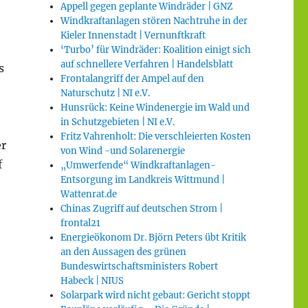
Appell gegen geplante Windräder | GNZ
Windkraftanlagen stören Nachtruhe in der
Kieler Innenstadt | Vernunftkraft
‘Turbo’ für Windräder: Koalition einigt sich
auf schnellere Verfahren | Handelsblatt
s
Frontalangriff der Ampel auf den
Naturschutz | NI e.V.
Hunsrück: Keine Windenergie im Wald und
in Schutzgebieten | NI e.V.
Fritz Vahrenholt: Die verschleierten Kosten
er
von Wind -und Solarenergie
f
„Umwerfende“ Windkraftanlagen-
Entsorgung im Landkreis Wittmund |
Wattenrat.de
Chinas Zugriff auf deutschen Strom |
frontal21
Energieökonom Dr. Björn Peters übt Kritik
an den Aussagen des grünen
Bundeswirtschaftsministers Robert
Habeck | NIUS
Solarpark wird nicht gebaut: Gericht stoppt