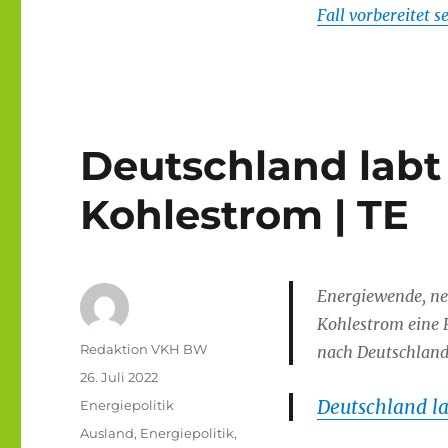
Fall vorbereitet 
Deutschland labt
Kohlestrom | TE
Energiewende, neu
Kohlestrom eine R
Autor
Redaktion VKH BW
nach Deutschland
Veröffentlicht
26. Juli 2022
am
Deutschland l
Kategorien
Energiepolitik
Schlagwörter
Ausland
,
Energiepolitik
,