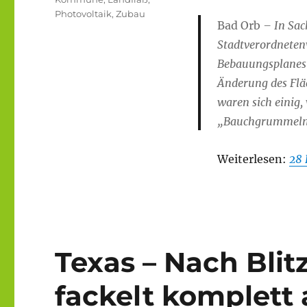
Photovoltaik
,
Zubau
Bad Orb
– In Sac
Stadtverordneten
Bebauungsplanes „
Änderung des Flä
waren sich einig,
„Bauchgrummeln“,
Weiterlesen:
28 
Texas – Nach Bli
fackelt komplett a