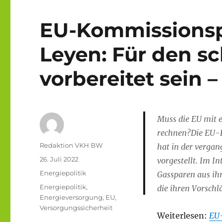
EU-Kommissionsp
Leyen: Für den s
vorbereitet sein 
Muss die EU mit 
rechnen?Die EU-K
Autor
Redaktion VKH BW
hat in der vergan
Veröffentlicht
26. Juli 2022
vorgestellt. Im I
am
Kategorien
Energiepolitik
Gassparen aus ihr
Schlagwörter
Energiepolitik
,
die ihren Vorschl
Energieversorgung
,
EU
,
Versorgungssicherheit
Weiterlesen:
EU-