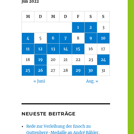
Juli 2022
M
D
M
D
F
S
S
1
2
3
4
5
6
7
8
9
10
11
12
13
14
15
16
17
18
19
20
21
22
23
24
25
26
27
28
29
30
31
« Juni
Aug. »
NEUESTE BEITRÄGE
Rede zur Verleihung der Enoch zu
Guttenberg-Medaille an André Bähler,