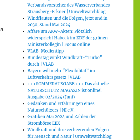
Verbandsvorsteher des Wasserverbandes
Strausberg-Erkner | Umweltwatchblog
Windflauten und die Folgen, jetzt und in
2030, Stand Mai 2024
an
Affäre um AKW-Akten: Plötzlich
widerspricht Habeck im ZDF der grünen
Ministerkollegin | Focus online
VLAB-Medientipp
Bundestag winkt Windkraft-“Turbo”
durch | VLAB
Bayern will mehr “Flexibilität” im
Luftverkehrsgesetz | VLAB
+++SOMMERAUSGABE +++ Das aktuelle
NATURSCHUTZ MAGAZIN ist online!
Ausgabe 02/2024 (Juni)
Gedanken und Erfahrungen eines
Naturschützers | NI e.V.
Grafiken Mai 2024 und Zahlen der
Strombörse EEX
Windkraft und ihre verheerenden Folgen
für Mensch und Natur | Umweltwatchblog