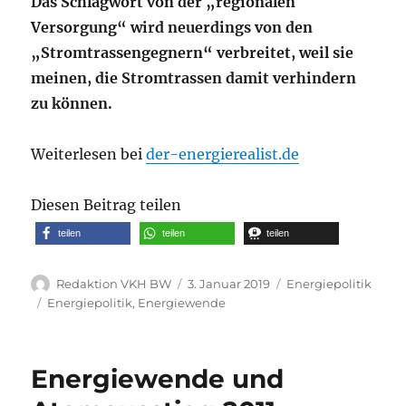
Das Schlagwort von der „regionalen
Versorgung“ wird neuerdings von den
„Stromtrassengegnern“ verbreitet, weil sie
meinen, die Stromtrassen damit verhindern
zu können.
Weiterlesen bei
der-energierealist.de
Diesen Beitrag teilen
teilen
teilen
teilen
Autor
Veröffentlicht
Kategorien
Redaktion VKH BW
3. Januar 2019
Energiepolitik
am
Schlagwörter
Energiepolitik
,
Energiewende
Energiewende und