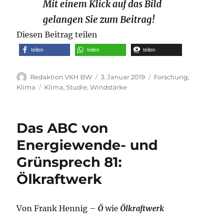
Mit einem Klick auf das Bild
gelangen Sie zum Beitrag!
Diesen Beitrag teilen
teilen
teilen
teilen
Autor
Veröffentlicht
Kategorien
Redaktion VKH BW
3. Januar 2019
Forschung
,
am
Schlagwörter
Klima
Klima
,
Studie
,
Windstärke
Das ABC von
Energiewende- und
Grünsprech 81:
Ölkraftwerk
Von Frank Hennig –
Ö
wie
Ölkraftwerk