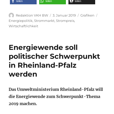
teilen
teilen
teilen
Autor
Veröffentlicht
Kategorien
Schlagwö
Redaktion VKH BW
3. Januar 2019
Grafiken
am
Energiepolitik
,
Strommarkt
,
Strompreis
,
Wirtschaftlichkeit
Energiewende soll
politischer Schwerpunkt
in Rheinland-Pfalz
werden
Das Umweltministerium Rheinland-Pfalz will
die Energiewende zum Schwerpunkt-Thema
2019 machen.