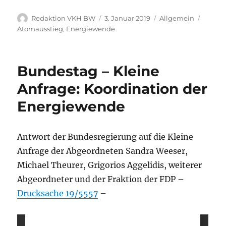
Autor
Veröffentlicht
Kategorien
Schlag
Redaktion VKH BW
3. Januar 2019
Allgemein
am
Atomausstieg
,
Energiewende
Bundestag – Kleine
Anfrage: Koordination der
Energiewende
Antwort der Bundesregierung auf die Kleine
Anfrage der Abgeordneten Sandra Weeser,
Michael Theurer, Grigorios Aggelidis, weiterer
Abgeordneter und der Fraktion der FDP –
Drucksache 19/5557
–