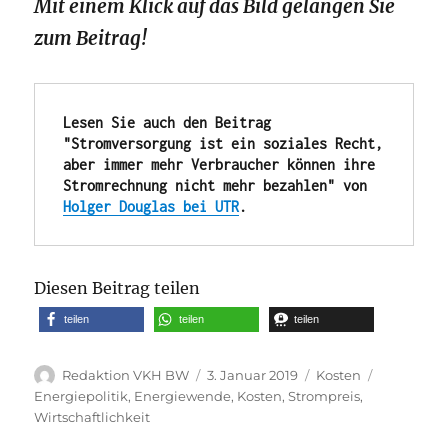
Mit einem Klick auf das Bild gelangen Sie
zum Beitrag!
Lesen Sie auch den Beitrag 
"Stromversorgung ist ein soziales Recht, 
aber immer mehr Verbraucher können ihre 
Stromrechnung nicht mehr bezahlen" von 
Holger Douglas bei UTR
.
Diesen Beitrag teilen
teilen
teilen
teilen
Autor
Veröffentlicht
Kategorien
Schlagwör
Redaktion VKH BW
3. Januar 2019
Kosten
am
Energiepolitik
,
Energiewende
,
Kosten
,
Strompreis
,
Wirtschaftlichkeit