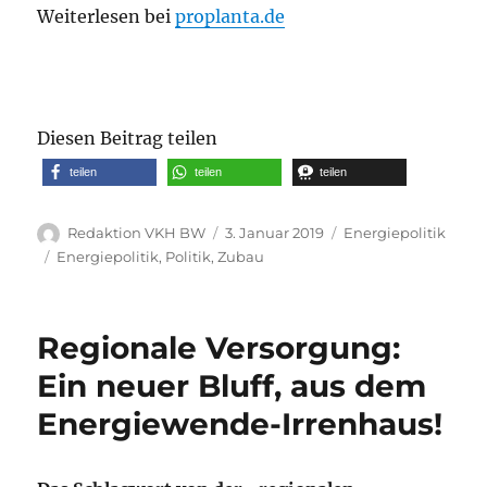
Weiterlesen bei
proplanta.de
Diesen Beitrag teilen
teilen
teilen
teilen
Autor
Veröffentlicht
Kategorien
Redaktion VKH BW
3. Januar 2019
Energiepolitik
am
Schlagwörter
Energiepolitik
,
Politik
,
Zubau
Regionale Versorgung:
Ein neuer Bluff, aus dem
Energiewende-Irrenhaus!