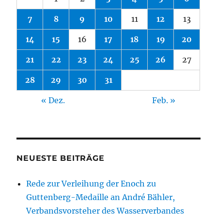
7
8
9
10
11
12
13
14
15
16
17
18
19
20
21
22
23
24
25
26
27
28
29
30
31
« Dez.
Feb. »
NEUESTE BEITRÄGE
Rede zur Verleihung der Enoch zu
Guttenberg-Medaille an André Bähler,
Verbandsvorsteher des Wasserverbandes