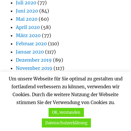
Juli 2020
(77)
Juni 2020
(84)
Mai 2020
(60)
April 2020
(58)
März 2020
(77)
Februar 2020
(110)
Januar 2020
(117)
Dezember 2019
(89)
November 2019
(117)
Oktober 2019
(116)
Um unsere Webseite für Sie optimal zu gestalten und
September 2019
(111)
fortlaufend verbessern zu können, verwenden wir
August 2019
(117)
Cookies. Durch die weitere Nutzung der Webseite
Juli 2019
(109)
stimmen Sie der Verwendung von Cookies zu.
Juni 2019
(112)
OK, verstanden
Mai 2019
(113)
Datenschutzerklärung
April 2019
(132)