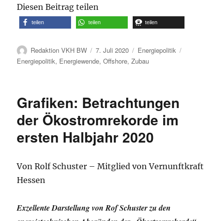
Diesen Beitrag teilen
teilen
teilen
teilen
Autor
Veröffentlicht
Kategorien
Schlagwörte
Redaktion VKH BW
7. Juli 2020
Energiepolitik
am
Energiepolitik
,
Energiewende
,
Offshore
,
Zubau
Grafiken: Betrachtungen
der Ökostromrekorde im
ersten Halbjahr 2020
Von Rolf Schuster – Mitglied von Vernunftkraft
Hessen
Exzellente Darstellung von Rof Schuster zu den