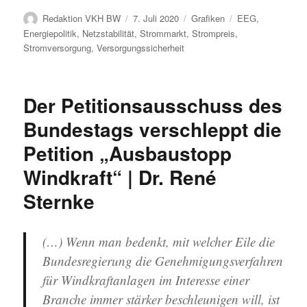
Autor
Veröffentlicht
Kategorien
Schlagwörter
Redaktion VKH BW
7. Juli 2020
Grafiken
EEG
,
am
Energiepolitik
,
Netzstabilität
,
Strommarkt
,
Strompreis
,
Stromversorgung
,
Versorgungssicherheit
Der Petitionsausschuss des
Bundestags verschleppt die
Petition „Ausbaustopp
Windkraft“ | Dr. René
Sternke
(…) Wenn man bedenkt, mit welcher Eile die
Bundesregierung die Genehmigungsverfahren
für Windkraftanlagen im Interesse einer
Branche immer stärker beschleunigen will, ist