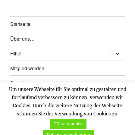
Startseite
Über uns…
Untermen
Hilfe!
anzeigen
Mitglied werden
Spenden
Um unsere Webseite für Sie optimal zu gestalten und
Impressum
fortlaufend verbessern zu können, verwenden wir
Cookies. Durch die weitere Nutzung der Webseite
Datenschutz
stimmen Sie der Verwendung von Cookies zu.
OK, verstanden
Vernunftkraft.
Mit Stolz präsentiert von WordPress
Datenschutzerklärung