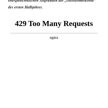
energietechnischen Abgründen der „Ökostromrekorde“
des ersten Halbjahres.