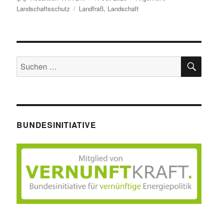
am
Schlagwörter
Landschaftsschutz
Landfraß
,
Landschaft
SU
Suche
nach:
BUNDESINITIATIVE