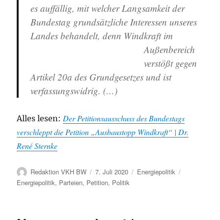
es auffällig, mit welcher Langsamkeit der
Bundestag grundsätzliche Interessen unseres
Landes behandelt,
denn Windkraft im
Außenbereich
verstößt gegen
Artikel 20a des Grundgesetzes und ist
verfassungswidrig. (…)
Der Petitionsausschuss des Bundestags
Alles lesen:
verschleppt die Petition „Ausbaustopp Windkraft“ | Dr.
René Sternke
Autor
Veröffentlicht
Kategorien
Schlagwörte
Redaktion VKH BW
7. Juli 2020
Energiepolitik
am
Energiepolitik
,
Parteien
,
Petition
,
Politik