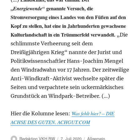
„
genannte Versuch, die
Energiewende“
Stromversorgung eines Landes von den Füßen auf den
Kopf zu stellen, hat eine in Jahrhunderten gewachsene
Kulturlandschaft in ein Trümmerfeld verwandelt.
„Die
schlimmste Verheerung seit dem
Dreißigjährigen Krieg“ nannte der Jurist und
Politikwissenschaftler Hans-Joachim Mengel
den Windradwahn vor 17 Jahren. Der zeitweilige
Anti-Windkraft-Aktivist wechselte später die
Seiten und verpachtete sein uckermärkisches
Grundstück an Windpark-Betreiber. (…)
Was fehlt hier? – DIE
Hier die Kolumne lesen:
ACHSE DES GUTEN. ACHGUT.COM
Autor
Veröffentlicht
Kategorien
Redaktion VKH BW
7. Juli 2020
Allgemein
,