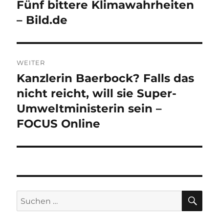
Beitrag:
Fünf bittere Klimawahrheiten
– Bild.de
WEITER
Kanzlerin Baerbock? Falls das
Nächster
Beitrag:
nicht reicht, will sie Super-
Umweltministerin sein –
FOCUS Online
SU
Suche
nach: