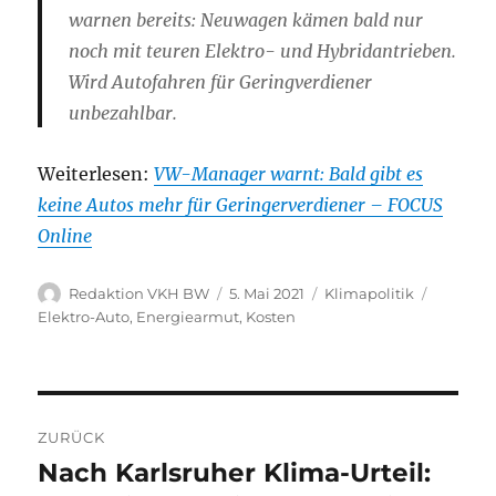
warnen bereits: Neuwagen kämen bald nur
noch mit teuren Elektro- und Hybridantrieben.
Wird Autofahren für Geringverdiener
unbezahlbar.
Weiterlesen:
VW-Manager warnt: Bald gibt es
keine Autos mehr für Geringerverdiener – FOCUS
Online
Autor
Veröffentlicht
Kategorien
Schlagw
Redaktion VKH BW
5. Mai 2021
Klimapolitik
am
Elektro-Auto
,
Energiearmut
,
Kosten
Beitragsnavigation
ZURÜCK
Nach Karlsruher Klima-Urteil:
Vorheriger