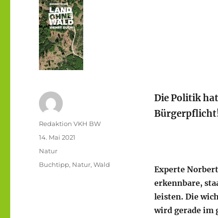
Die Politik ha
Bürgerpflicht
Autor
Redaktion VKH BW
Veröffentlicht
14. Mai 2021
am
Kategorien
Natur
Schlagwörter
Buchtipp
,
Natur
,
Wald
Experte Norbert
erkennbare, sta
leisten. Die wic
wird gerade im g