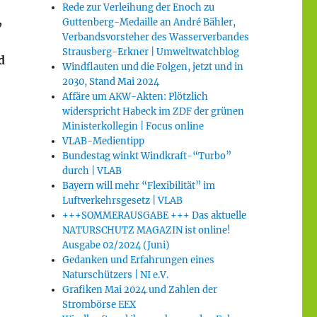
Rede zur Verleihung der Enoch zu
,
Guttenberg-Medaille an André Bähler,
Verbandsvorsteher des Wasserverbandes
Strausberg-Erkner | Umweltwatchblog
d
Windflauten und die Folgen, jetzt und in
2030, Stand Mai 2024
Affäre um AKW-Akten: Plötzlich
widerspricht Habeck im ZDF der grünen
Ministerkollegin | Focus online
VLAB-Medientipp
Bundestag winkt Windkraft-“Turbo”
durch | VLAB
Bayern will mehr “Flexibilität” im
Luftverkehrsgesetz | VLAB
+++SOMMERAUSGABE +++ Das aktuelle
NATURSCHUTZ MAGAZIN ist online!
Ausgabe 02/2024 (Juni)
Gedanken und Erfahrungen eines
Naturschützers | NI e.V.
Grafiken Mai 2024 und Zahlen der
Strombörse EEX