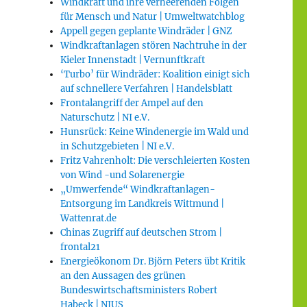
Windkraft und ihre verheerenden Folgen
für Mensch und Natur | Umweltwatchblog
Appell gegen geplante Windräder | GNZ
Windkraftanlagen stören Nachtruhe in der
Kieler Innenstadt | Vernunftkraft
‘Turbo’ für Windräder: Koalition einigt sich
auf schnellere Verfahren | Handelsblatt
Frontalangriff der Ampel auf den
Naturschutz | NI e.V.
Hunsrück: Keine Windenergie im Wald und
in Schutzgebieten | NI e.V.
Fritz Vahrenholt: Die verschleierten Kosten
von Wind -und Solarenergie
„Umwerfende“ Windkraftanlagen-
Entsorgung im Landkreis Wittmund |
Wattenrat.de
Chinas Zugriff auf deutschen Strom |
frontal21
Energieökonom Dr. Björn Peters übt Kritik
an den Aussagen des grünen
Bundeswirtschaftsministers Robert
Habeck | NIUS