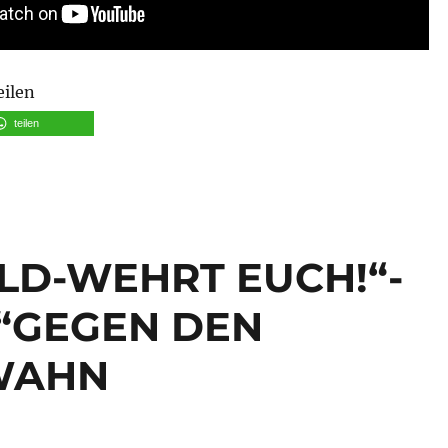
eilen
teilen
LD-WEHRT EUCH!“-
ft “GEGEN DEN
WAHN