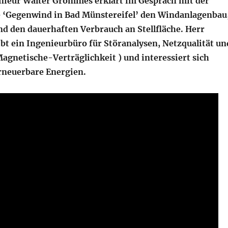
nieur Walter Grommes erklärt im Gespräch mit der
e ‘Gegenwind in Bad Münstereifel’ den Windanlagenbau
d den dauerhaften Verbrauch an Stellfläche. Herr
t ein Ingenieurbüro für Störanalysen, Netzqualität un
agnetische-Verträglichkeit ) und interessiert sich
rneuerbare Energien.