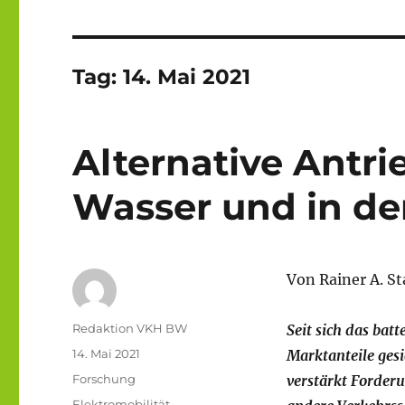
Tag:
14. Mai 2021
Alternative Antri
Wasser und in der
Von Rainer A. S
Autor
Redaktion VKH BW
Seit sich das bat
Veröffentlicht
14. Mai 2021
Marktanteile ges
am
Kategorien
Forschung
verstärkt Forder
Schlagwörter
Elektromobilität
,