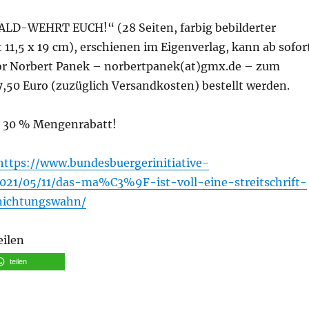
D-WEHRT EUCH!“ (28 Seiten, farbig bebilderter
11,5 x 19 cm), erschienen im Eigenverlag, kann ab sofor
or Norbert Panek – norbertpanek(at)gmx.de – zum
7,50 Euro (zuzüglich Versandkosten) bestellt werden.
e 30 % Mengenrabatt!
https://www.bundesbuergerinitiative-
021/05/11/das-ma%C3%9F-ist-voll-eine-streitschrift-
nichtungswahn/
eilen
teilen