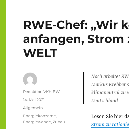
RWE-Chef: „Wir k
anfangen, Strom z
WELT
Noch arbeitet RW
Markus Krebber s
Autor
Redaktion VKH BW
klimaneutral zu w
Veröffentlicht
14. Mai 2021
Deutschland.
am
Kategorien
Allgemein
Schlagwörter
Energiekonzerne
,
Lesen Sie hier d
Energiewende
,
Zubau
Strom zu rationi