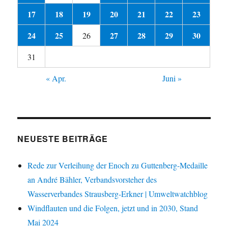
17
18
19
20
21
22
23
24
25
27
28
29
30
26
31
« Apr.
Juni »
NEUESTE BEITRÄGE
Rede zur Verleihung der Enoch zu Guttenberg-Medaille
an André Bähler, Verbandsvorsteher des
Wasserverbandes Strausberg-Erkner | Umweltwatchblog
Windflauten und die Folgen, jetzt und in 2030, Stand
Mai 2024