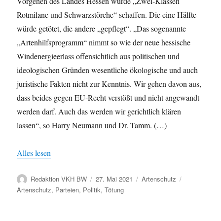
Vorgehen des Landes Hessen würde „Zwei-Klassen
Rotmilane und Schwarzstörche“ schaffen. Die eine Hälfte
würde getötet, die andere „gepflegt“. „Das sogenannte
„Artenhilfsprogramm“ nimmt so wie der neue hessische
Windenergieerlass offensichtlich aus politischen und
ideologischen Gründen wesentliche ökologische und auch
juristische Fakten nicht zur Kenntnis. Wir gehen davon aus,
dass beides gegen EU-Recht verstößt und nicht angewandt
werden darf. Auch das werden wir gerichtlich klären
lassen“, so Harry Neumann und Dr. Tamm. (…)
Alles lesen
Autor
Veröffentlicht
Kategorien
Schlagwörte
Redaktion VKH BW
27. Mai 2021
Artenschutz
am
Artenschutz
,
Parteien
,
Politik
,
Tötung