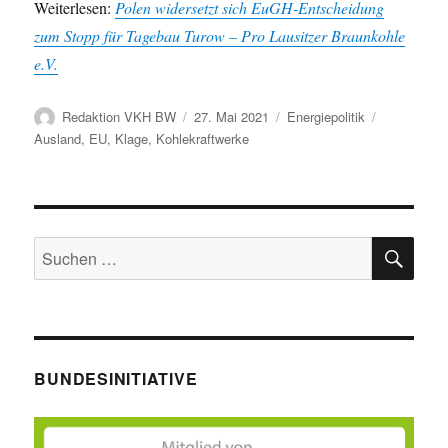
Weiterlesen:
Polen widersetzt sich EuGH-Entscheidung
zum Stopp für Tagebau Turow – Pro Lausitzer Braunkohle
e.V.
Autor
Veröffentlicht
Kategorien
Schlagwört
Redaktion VKH BW
27. Mai 2021
Energiepolitik
am
Ausland
,
EU
,
Klage
,
Kohlekraftwerke
SU
Suche
nach:
BUNDESINITIATIVE