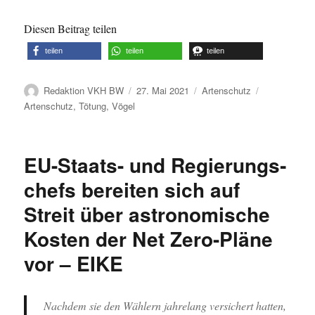
Diesen Beitrag teilen
teilen
teilen
teilen
Autor
Veröffentlicht
Kategorien
Schlagwörte
Redaktion VKH BW
27. Mai 2021
Artenschutz
am
Artenschutz
,
Tötung
,
Vögel
EU-Staats- und Regierungs­
chefs bereiten sich auf
Streit über astrono­mische
Kosten der Net Zero-Pläne
vor – EIKE
Nachdem sie den Wählern jahrelang versichert hatten,