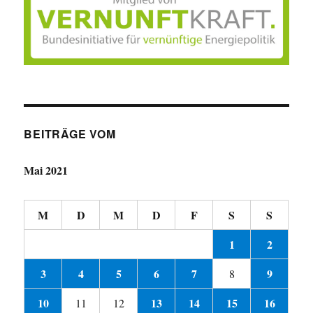
BEITRÄGE VOM
Mai 2021
M
D
M
D
F
S
S
1
2
3
4
5
6
7
9
8
10
13
14
15
16
11
12