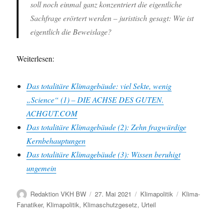
soll noch einmal ganz konzentriert die eigentliche
Sachfrage erörtert werden – juristisch gesagt: Wie ist
eigentlich die Beweislage?
Weiterlesen:
Das totalitäre Klimagebäude: viel Sekte, wenig
„Science“ (1) – DIE ACHSE DES GUTEN.
ACHGUT.COM
Das totalitäre Klimagebäude (2): Zehn fragwürdige
Kernbehauptungen
Das totalitäre Klimagebäude (3): Wissen beruhigt
ungemein
Autor
Veröffentlicht
Kategorien
Schlagwörter
Redaktion VKH BW
27. Mai 2021
Klimapolitik
Klima-
am
Fanatiker
,
Klimapolitik
,
Klimaschutzgesetz
,
Urteil