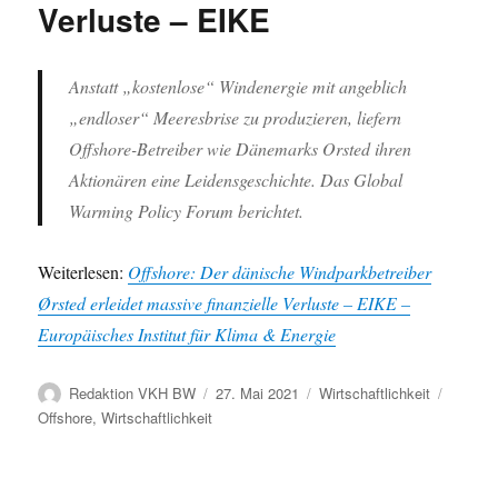
Verluste – EIKE
Anstatt „kostenlose“ Windenergie mit angeblich
„endloser“ Meeresbrise zu produzieren, liefern
Offshore-Betreiber wie Dänemarks Orsted ihren
Aktionären eine Leidensgeschichte. Das Global
Warming Policy Forum berichtet.
Weiterlesen:
Offshore: Der dänische Windparkbetreiber
Ørsted erleidet massive finanzielle Verluste – EIKE –
Europäisches Institut für Klima & Energie
Autor
Veröffentlicht
Kategorien
Schlag
Redaktion VKH BW
27. Mai 2021
Wirtschaftlichkeit
am
Offshore
,
Wirtschaftlichkeit