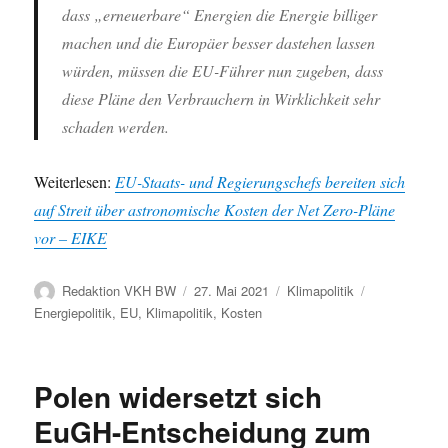
dass „erneuerbare“ Energien die Energie billiger
machen und die Europäer besser dastehen lassen
würden, müssen die EU-Führer nun zugeben, dass
diese Pläne den Verbrauchern in Wirklichkeit sehr
schaden werden.
Weiterlesen:
EU-Staats- und Regierungs­chefs bereiten sich
auf Streit über astrono­mische Kosten der Net Zero-Pläne
vor – EIKE
Autor
Veröffentlicht
Kategorien
Schlagwörter
Redaktion VKH BW
27. Mai 2021
Klimapolitik
am
Energiepolitik
,
EU
,
Klimapolitik
,
Kosten
Polen widersetzt sich
EuGH-Entscheidung zum