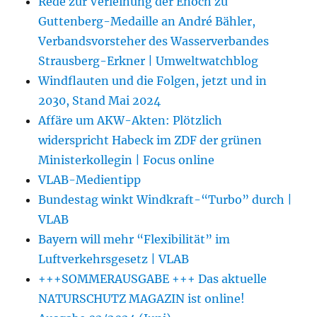
Rede zur Verleihung der Enoch zu
Guttenberg-Medaille an André Bähler,
Verbandsvorsteher des Wasserverbandes
Strausberg-Erkner | Umweltwatchblog
Windflauten und die Folgen, jetzt und in
2030, Stand Mai 2024
Affäre um AKW-Akten: Plötzlich
widerspricht Habeck im ZDF der grünen
Ministerkollegin | Focus online
VLAB-Medientipp
Bundestag winkt Windkraft-“Turbo” durch |
VLAB
Bayern will mehr “Flexibilität” im
Luftverkehrsgesetz | VLAB
+++SOMMERAUSGABE +++ Das aktuelle
NATURSCHUTZ MAGAZIN ist online!