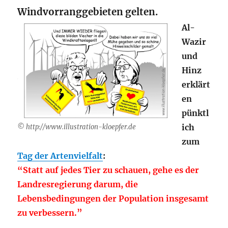
Windvorranggebieten gelten.
Al-
Wazir
und
Hinz
erklärt
en
pünktl
ich
© http://www.illustration-kloepfer.de
zum
Tag der Artenvielfalt
:
“Statt auf jedes Tier zu schauen, gehe es der
Landresregierung darum, die
Lebensbedingungen der Population insgesamt
zu verbessern.”