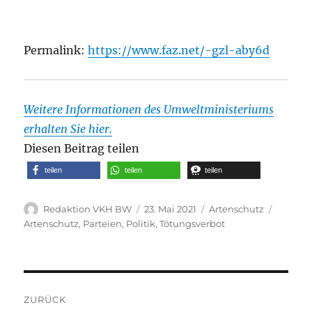
Permalink:
https://www.faz.net/-gzl-aby6d
Weitere Informationen des Umweltministeriums
erhalten Sie hier.
Diesen Beitrag teilen
teilen
teilen
teilen
Autor
Veröffentlicht
Kategorien
Schlagw
Redaktion VKH BW
23. Mai 2021
Artenschutz
am
Artenschutz
,
Parteien
,
Politik
,
Tötungsverbot
Beitragsnavigation
ZURÜCK