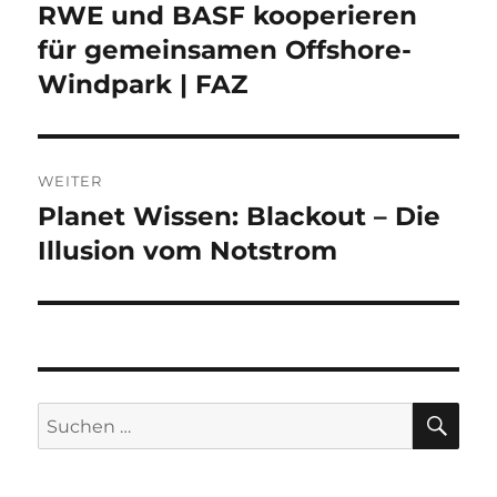
RWE und BASF kooperieren
Vorheriger
Beitrag:
für gemeinsamen Offshore-
Windpark | FAZ
WEITER
Planet Wissen: Blackout – Die
Nächster
Beitrag:
Illusion vom Notstrom
SU
Suche
nach: