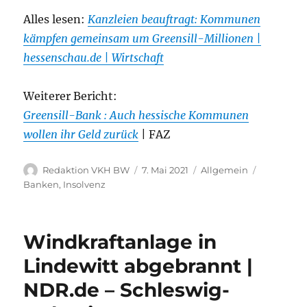
Alles lesen:
Kanzleien beauftragt: Kommunen
kämpfen gemeinsam um Greensill-Millionen |
hessenschau.de | Wirtschaft
Weiterer Bericht:
Greensill-Bank : Auch hessische Kommunen
wollen ihr Geld zurück
| FAZ
Autor
Veröffentlicht
Kategorien
Schlagwör
Redaktion VKH BW
7. Mai 2021
Allgemein
am
Banken
,
Insolvenz
Windkraftanlage in
Lindewitt abgebrannt |
NDR.de – Schleswig-