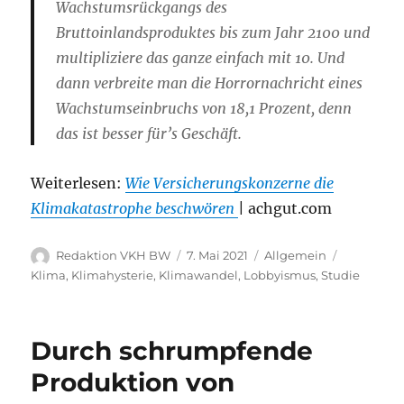
Wachstumsrückgangs des
Bruttoinlandsproduktes bis zum Jahr 2100 und
multipliziere das ganze einfach mit 10. Und
dann verbreite man die Horrornachricht eines
Wachstumseinbruchs von 18,1 Prozent, denn
das ist besser für’s Geschäft.
Weiterlesen:
Wie Versicherungskonzerne die
Klimakatastrophe beschwören
| achgut.com
Autor
Veröffentlicht
Kategorien
Schlagwör
Redaktion VKH BW
7. Mai 2021
Allgemein
am
Klima
,
Klimahysterie
,
Klimawandel
,
Lobbyismus
,
Studie
Durch schrumpfende
Produktion von