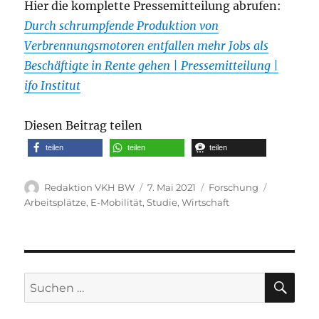
Hier die komplette Pressemitteilung abrufen:
Durch schrumpfende Produktion von
Verbrennungsmotoren entfallen mehr Jobs als
Beschäftigte in Rente gehen | Pressemitteilung |
ifo Institut
Diesen Beitrag teilen
teilen
teilen
teilen
Autor
Veröffentlicht
Kategorien
Schlagwör
Redaktion VKH BW
7. Mai 2021
Forschung
am
Arbeitsplätze
,
E-Mobilität
,
Studie
,
Wirtschaft
SU
Suche
nach: