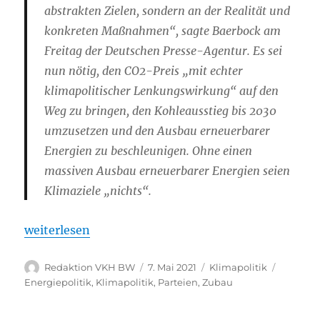
abstrakten Zielen, sondern an der Realität und
konkreten Maßnahmen“, sagte Baerbock am
Freitag der Deutschen Presse-Agentur. Es sei
nun nötig, den CO2-Preis „mit echter
klimapolitischer Lenkungswirkung“ auf den
Weg zu bringen, den Kohleausstieg bis 2030
umzusetzen und den Ausbau erneuerbarer
Energien zu beschleunigen. Ohne einen
massiven Ausbau erneuerbarer Energien seien
Klimaziele „nichts“.
„Baerbock: Deutschland braucht massiven Ausbau e
weiterlesen
Autor
Veröffentlicht
Kategorien
Schlagw
Redaktion VKH BW
7. Mai 2021
Klimapolitik
am
Energiepolitik
,
Klimapolitik
,
Parteien
,
Zubau