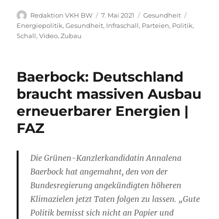
Autor
Veröffentlicht
Kategorien
Schlagwö
Redaktion VKH BW
7. Mai 2021
Gesundheit
am
Energiepolitik
,
Gesundheit
,
Infraschall
,
Parteien
,
Politik
,
Schall
,
Video
,
Zubau
Baerbock: Deutschland
braucht massiven Ausbau
erneuerbarer Energien |
FAZ
Die Grünen-Kanzlerkandidatin Annalena
Baerbock hat angemahnt, den von der
Bundesregierung angekündigten höheren
Klimazielen jetzt Taten folgen zu lassen. „Gute
Politik bemisst sich nicht an Papier und